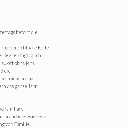
tertags betont die
e unverzichtbare Rolle
r leisten tagtäglich
l zu oft ohne jene
nd die
enen nicht nur am
rn das ganze Jahr
nd familiärer
, brauche es wieder ein
ng von Familie,