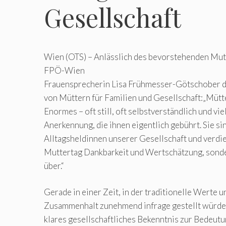
Gesellschaft
Wien (OTS) – Anlässlich des bevorstehenden Mut
FPÖ-Wien
Frauensprecherin Lisa Frühmesser-Götschober di
von Müttern für Familien und Gesellschaft:„Mütte
Enormes – oft still, oft selbstverständlich und vie
Anerkennung, die ihnen eigentlich gebührt. Sie si
Alltagsheldinnen unserer Gesellschaft und verdi
Muttertag Dankbarkeit und Wertschätzung, sonde
über.“
Gerade in einer Zeit, in der traditionelle Werte u
Zusammenhalt zunehmend infrage gestellt würden
klares gesellschaftliches Bekenntnis zur Bedeutu