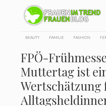
Zum
Inhalt
springen
BEAUTY
FAMILIE
FASHION
FE
FPÖ-Frühmesse
Muttertag ist ei
Wertschätzung f
Alltagsheldinne