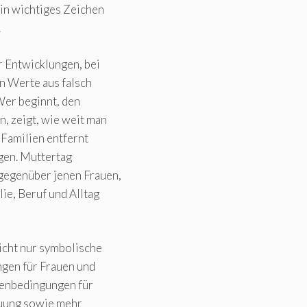
in wichtiges Zeichen
.
 Entwicklungen, bei
n Werte aus falsch
Wer beginnt, den
, zeigt, wie weit man
 Familien entfernt
ngen. Muttertag
gegenüber jenen Frauen,
e, Beruf und Alltag
cht nur symbolische
ngen für Frauen und
menbedingungen für
euung sowie mehr