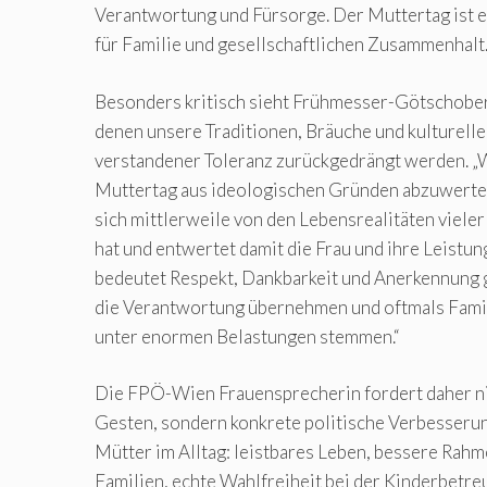
Verantwortung und Fürsorge. Der Muttertag ist e
für Familie und gesellschaftlichen Zusammenhalt
Besonders kritisch sieht Frühmesser-Götschober
denen unsere Traditionen, Bräuche und kulturelle
verstandener Toleranz zurückgedrängt werden. „
Muttertag aus ideologischen Gründen abzuwerten
sich mittlerweile von den Lebensrealitäten vieler
hat und entwertet damit die Frau und ihre Leistu
bedeutet Respekt, Dankbarkeit und Anerkennung 
die Verantwortung übernehmen und oftmals Famili
unter enormen Belastungen stemmen.“
Die FPÖ-Wien Frauensprecherin fordert daher ni
Gesten, sondern konkrete politische Verbesseru
Mütter im Alltag: leistbares Leben, bessere Rah
Familien, echte Wahlfreiheit bei der Kinderbetr