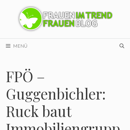
Zum
Inhalt
springen
MENÜ
FPÖ –
Guggenbichler:
Ruck baut
Immobiliengrupp