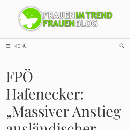
Zum
Inhalt
springen
MENÜ
FPÖ –
Hafenecker:
„Massiver Anstieg
ausländischer