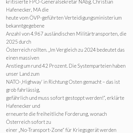
kritisierte FPÖ-Generalsekretär NAbg. Christian
Hafenecker, MA die
heute vom ÖVP-geführten Verteidigungsministerium
bekanntgegebene
Anzahl von 4.967 ausländischen Militärtransporten, die
2025 durch
Österreich rollten. „Im Vergleich zu 2024 bedeutet das
einen massiven
Anstieg um rund 42 Prozent. Die Systemparteien haben
unser Land zum
NATO-‚Highway‘ in Richtung Osten gemacht – das ist
grob fahrlässig,
gefährlich und muss sofort gestoppt werden!“, erklärte
Hafenecker und
erneuerte die freiheitliche Forderung, wonach
Österreich sofort zu
einer „No-Transport-Zone“ für Kriegsgerät werden