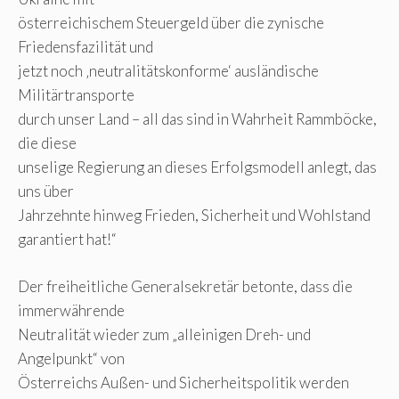
österreichischem Steuergeld über die zynische
Friedensfazilität und
jetzt noch ‚neutralitätskonforme‘ ausländische
Militärtransporte
durch unser Land – all das sind in Wahrheit Rammböcke,
die diese
unselige Regierung an dieses Erfolgsmodell anlegt, das
uns über
Jahrzehnte hinweg Frieden, Sicherheit und Wohlstand
garantiert hat!“
Der freiheitliche Generalsekretär betonte, dass die
immerwährende
Neutralität wieder zum „alleinigen Dreh- und
Angelpunkt“ von
Österreichs Außen- und Sicherheitspolitik werden