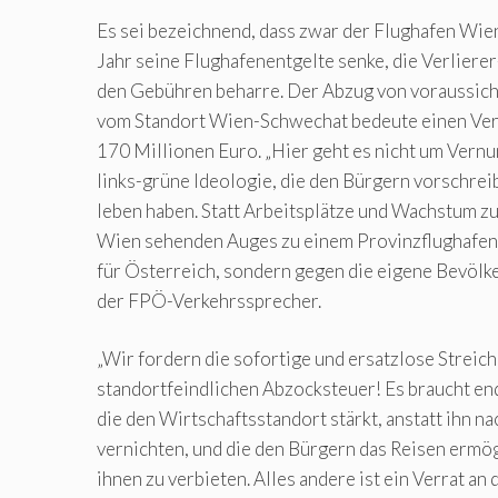
Es sei bezeichnend, dass zwar der Flughafen W
Jahr seine Flughafenentgelte senke, die Verliere
den Gebühren beharre. Der Abzug von voraussich
vom Standort Wien-Schwechat bedeute einen Ver
170 Millionen Euro. „Hier geht es nicht um Vernu
links-grüne Ideologie, die den Bürgern vorschreib
leben haben. Statt Arbeitsplätze und Wachstum z
Wien sehenden Auges zu einem Provinzflughafen. 
für Österreich, sondern gegen die eigene Bevölker
der FPÖ-Verkehrssprecher.
„Wir fordern die sofortige und ersatzlose Streic
standortfeindlichen Abzocksteuer! Es braucht endl
die den Wirtschaftsstandort stärkt, anstatt ihn 
vernichten, und die den Bürgern das Reisen ermögl
ihnen zu verbieten. Alles andere ist ein Verrat an