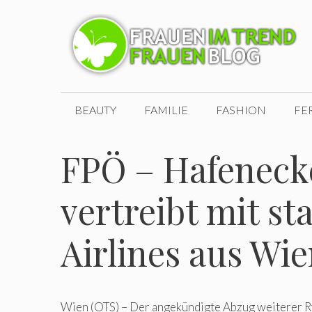
Zum
Inhalt
springen
BEAUTY
FAMILIE
FASHION
FE
FPÖ – Hafeneck
vertreibt mit st
Airlines aus Wie
Wien (OTS) – Der angekündigte Abzug weiterer 