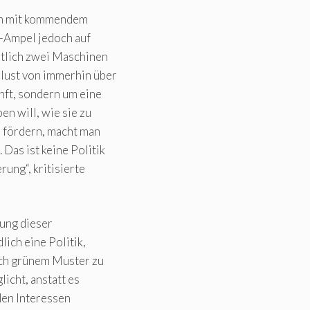
ien mit kommendem
r-Ampel jedoch auf
tlich zwei Maschinen
lust von immerhin über
nft, sondern um eine
en will, wie sie zu
u fördern, macht man
Das ist keine Politik
ung“, kritisierte
hung dieser
ich eine Politik,
nach grünem Muster zu
icht, anstatt es
 den Interessen