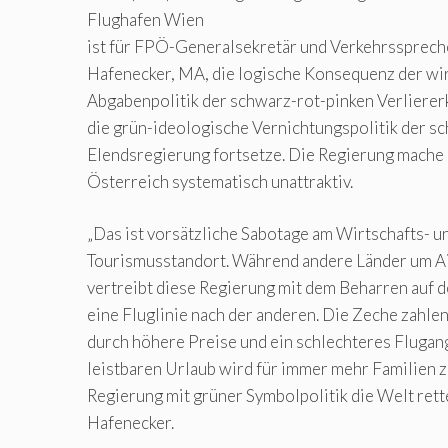
Flughafen Wien
ist für FPÖ-Generalsekretär und Verkehrssprech
Hafenecker, MA, die logische Konsequenz der wir
Abgabenpolitik der schwarz-rot-pinken Verliererk
die grün-ideologische Vernichtungspolitik der 
Elendsregierung fortsetze. Die Regierung mache
Österreich systematisch unattraktiv.
„Das ist vorsätzliche Sabotage am Wirtschafts- u
Tourismusstandort. Während andere Länder um Ai
vertreibt diese Regierung mit dem Beharren auf d
eine Fluglinie nach der anderen. Die Zeche zahle
durch höhere Preise und ein schlechteres Fluga
leistbaren Urlaub wird für immer mehr Familien z
Regierung mit grüner Symbolpolitik die Welt rette
Hafenecker.