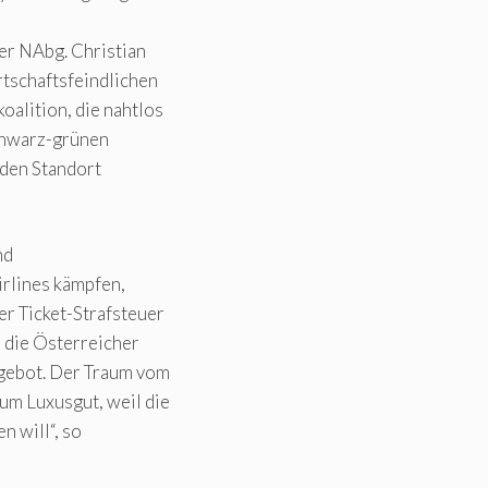
er NAbg. Christian
tschaftsfeindlichen
oalition, die nahtlos
schwarz-grünen
 den Standort
nd
rlines kämpfen,
er Ticket-Strafsteuer
n die Österreicher
ngebot. Der Traum vom
um Luxusgut, weil die
n will“, so