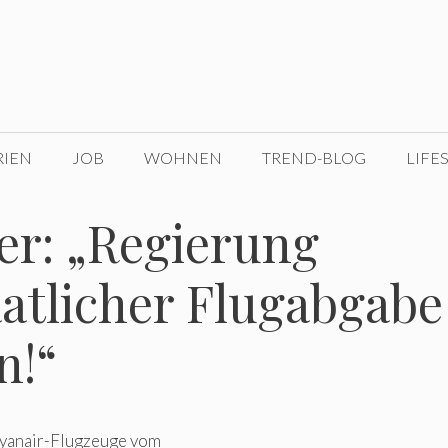
RIEN
JOB
WOHNEN
TREND-BLOG
LIFE
er: „Regierung
aatlicher Flugabgabe
n!“
Ryanair-Flugzeuge vom