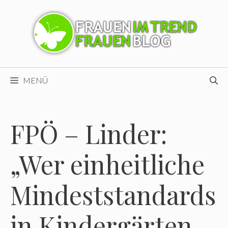
Zum
Inhalt
springen
MENÜ
FPÖ – Linder:
„Wer einheitliche
Mindeststandards
in Kindergärten