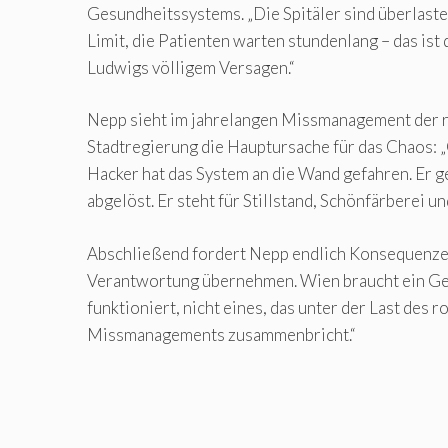
Gesundheitssystems. „Die Spitäler sind überlaste
Limit, die Patienten warten stundenlang – das ist
Ludwigs völligem Versagen.“
Nepp sieht im jahrelangen Missmanagement der 
Stadtregierung die Hauptursache für das Chaos: 
Hacker hat das System an die Wand gefahren. Er g
abgelöst. Er steht für Stillstand, Schönfärberei u
Abschließend fordert Nepp endlich Konsequenze
Verantwortung übernehmen. Wien braucht ein Ge
funktioniert, nicht eines, das unter der Last des r
Missmanagements zusammenbricht.“