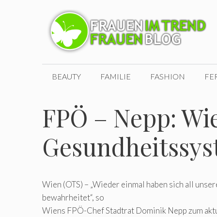
Zum
Inhalt
springen
BEAUTY
FAMILIE
FASHION
FE
FPÖ – Nepp: Wi
Gesundheitssyst
Wien (OTS) – „Wieder einmal haben sich all uns
bewahrheitet“, so
Wiens FPÖ-Chef Stadtrat Dominik Nepp zum akt