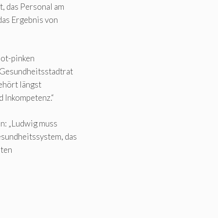
t, das Personal am
 das Ergebnis von
rot-pinken
„Gesundheitsstadtrat
ehört längst
nd Inkompetenz.“
n: „Ludwig muss
sundheitssystem, das
oten