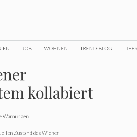
RIEN
JOB
WOHNEN
TREND-BLOG
LIFE
ener
em kollabiert
ere Warnungen
uellen Zustand des Wiener