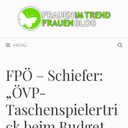
Zum
Inhalt
springen
MENÜ
FPÖ – Schiefer:
„ÖVP-
Taschenspielertri
ck beim Budget –