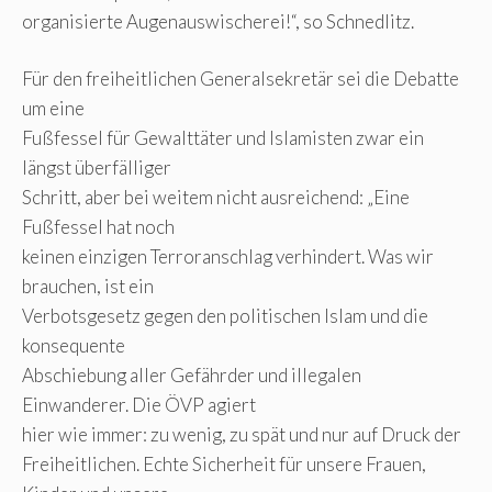
organisierte Augenauswischerei!“, so Schnedlitz.
Für den freiheitlichen Generalsekretär sei die Debatte
um eine
Fußfessel für Gewalttäter und Islamisten zwar ein
längst überfälliger
Schritt, aber bei weitem nicht ausreichend: „Eine
Fußfessel hat noch
keinen einzigen Terroranschlag verhindert. Was wir
brauchen, ist ein
Verbotsgesetz gegen den politischen Islam und die
konsequente
Abschiebung aller Gefährder und illegalen
Einwanderer. Die ÖVP agiert
hier wie immer: zu wenig, zu spät und nur auf Druck der
Freiheitlichen. Echte Sicherheit für unsere Frauen,