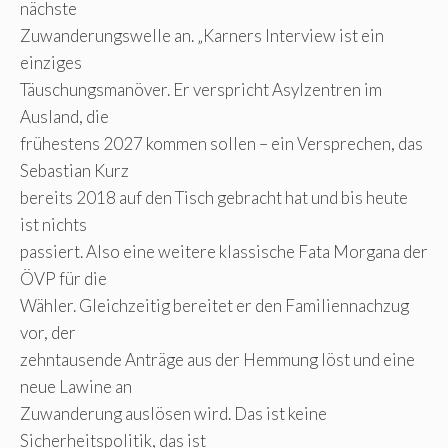
nächste
Zuwanderungswelle an. „Karners Interview ist ein
einziges
Täuschungsmanöver. Er verspricht Asylzentren im
Ausland, die
frühestens 2027 kommen sollen – ein Versprechen, das
Sebastian Kurz
bereits 2018 auf den Tisch gebracht hat und bis heute
ist nichts
passiert. Also eine weitere klassische Fata Morgana der
ÖVP für die
Wähler. Gleichzeitig bereitet er den Familiennachzug
vor, der
zehntausende Anträge aus der Hemmung löst und eine
neue Lawine an
Zuwanderung auslösen wird. Das ist keine
Sicherheitspolitik, das ist