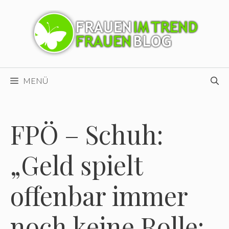
Zum
Inhalt
springen
MENÜ
FPÖ – Schuh:
„Geld spielt
offenbar immer
noch keine Rolle: