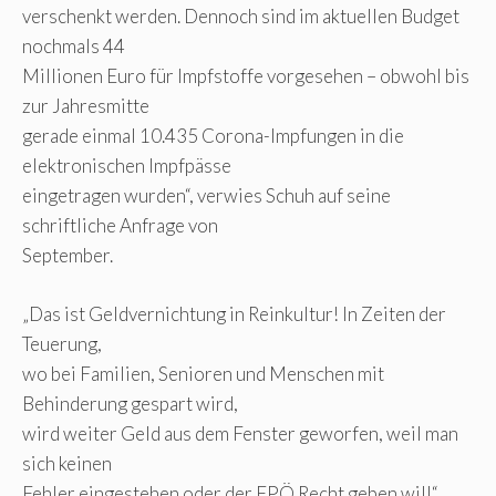
verschenkt werden. Dennoch sind im aktuellen Budget
nochmals 44
Millionen Euro für Impfstoffe vorgesehen – obwohl bis
zur Jahresmitte
gerade einmal 10.435 Corona-Impfungen in die
elektronischen Impfpässe
eingetragen wurden“, verwies Schuh auf seine
schriftliche Anfrage von
September.
„Das ist Geldvernichtung in Reinkultur! In Zeiten der
Teuerung,
wo bei Familien, Senioren und Menschen mit
Behinderung gespart wird,
wird weiter Geld aus dem Fenster geworfen, weil man
sich keinen
Fehler eingestehen oder der FPÖ Recht geben will“,