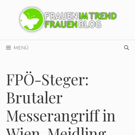
Zum
Inhalt
springen
MENÜ
FPÖ-Steger:
Brutaler
Messerangriff in
Wien-Meidling