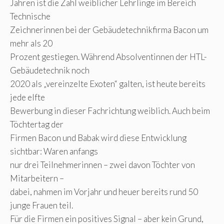
Jahren ist die Zahl weiblicher Lehrlinge im Bereich
Technische
Zeichnerinnen bei der Gebäudetechnikfirma Bacon um
mehr als 20
Prozent gestiegen. Während Absolventinnen der HTL-
Gebäudetechnik noch
2020 als „vereinzelte Exoten“ galten, ist heute bereits
jede elfte
Bewerbung in dieser Fachrichtung weiblich. Auch beim
Töchtertag der
Firmen Bacon und Babak wird diese Entwicklung
sichtbar: Waren anfangs
nur drei Teilnehmerinnen – zwei davon Töchter von
Mitarbeitern –
dabei, nahmen im Vorjahr und heuer bereits rund 50
junge Frauen teil.
Für die Firmen ein positives Signal – aber kein Grund,