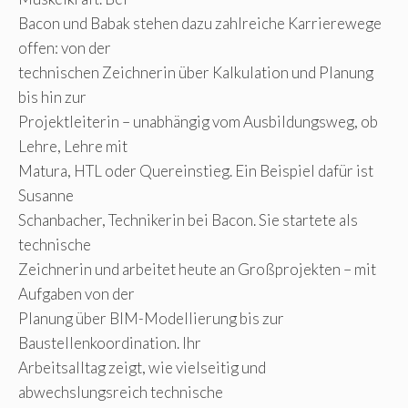
Bacon und Babak stehen dazu zahlreiche Karrierewege
offen: von der
technischen Zeichnerin über Kalkulation und Planung
bis hin zur
Projektleiterin – unabhängig vom Ausbildungsweg, ob
Lehre, Lehre mit
Matura, HTL oder Quereinstieg. Ein Beispiel dafür ist
Susanne
Schanbacher, Technikerin bei Bacon. Sie startete als
technische
Zeichnerin und arbeitet heute an Großprojekten – mit
Aufgaben von der
Planung über BIM-Modellierung bis zur
Baustellenkoordination. Ihr
Arbeitsalltag zeigt, wie vielseitig und
abwechslungsreich technische