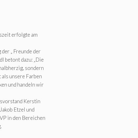
zeit erfolgte am
 der „ Freunde der
dl betont dazu: „Die
halbherzig, sondern
 als unsere Farben
ken und handeln wir
svorstand Kerstin
 Jakob Etzel und
ÖVP in den Bereichen
.