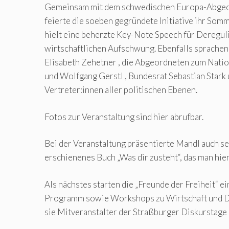
Gemeinsam mit dem schwedischen Europa-Abge
feierte die soeben gegründete Initiative ihr Som
hielt eine beherzte Key-Note Speech für Deregul
wirtschaftlichen Aufschwung. Ebenfalls sprachen
Elisabeth Zehetner , die Abgeordneten zum Nati
und Wolfgang Gerstl , Bundesrat Sebastian Stark
Vertreter:innen aller politischen Ebenen.
Fotos zur Veranstaltung sind hier abrufbar.
Bei der Veranstaltung präsentierte Mandl auch se
erschienenes Buch „Was dir zusteht“, das man hier
Als nächstes starten die „Freunde der Freiheit“ e
Programm sowie Workshops zu Wirtschaft und D
sie Mitveranstalter der Straßburger Diskurstag