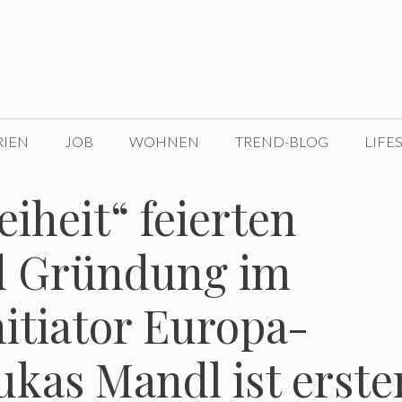
RIEN
JOB
WOHNEN
TREND-BLOG
LIFE
iheit“ feierten
d Gründung im
itiator Europa-
kas Mandl ist erste