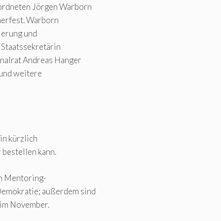
ordneten Jörgen Warborn
merfest. Warborn
ierung und
 Staatssekretärin
onalrat Andreas Hanger
 und weitere
in kürzlich
 bestellen kann.
in Mentoring-
emokratie; außerdem sind
e im November.