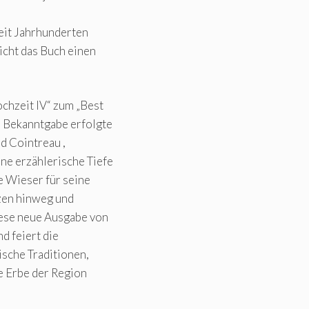
seit Jahrhunderten
icht das Buch einen
hzeit IV“ zum „Best
e Bekanntgabe erfolgte
d Cointreau ,
ne erzählerische Tiefe
e Wieser für seine
nzen hinweg und
iese neue Ausgabe von
d feiert die
ische Traditionen,
e Erbe der Region