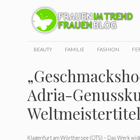
Zum
Inhalt
springen
BEAUTY
FAMILIE
FASHION
FE
„Geschmackshoc
Adria-Genussku
Weltmeistertite
Klagenfurt am Wörthersee (OTS) – Das Werk widm