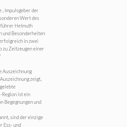
 , Impulsgeber der
esonderen Wert des
sführer Helmuth
en und Besonderheiten
erfolgreich in zwei
o zu Zeitzeugen einer
“
le Auszeichnung
 Auszeichnung zeigt,
 gelebte
-Region ist ein
 von Begegnungen und
nt, sind der einzige
r Ess- und