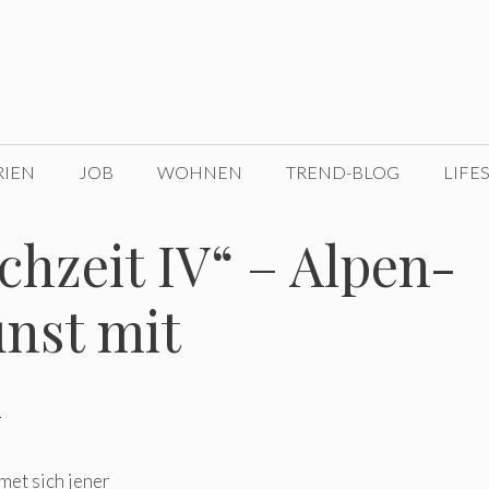
RIEN
JOB
WOHNEN
TREND-BLOG
LIFE
hzeit IV“ – Alpen-
nst mit
l
et sich jener