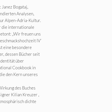
 Janez Bogataj,
ndierten Analysen,
ur Alpen-Adria-Kultur.
die internationale
etont: „Wir freuen uns
Geschmackshochzeit IV‘
st eine besondere
r, dessen Bücher seit
Identität über
ational Cookbook in
die den Kern unseres
 Wirkung des Buches
gner Kilian Kreuzer ,
tmosphärisch dichte