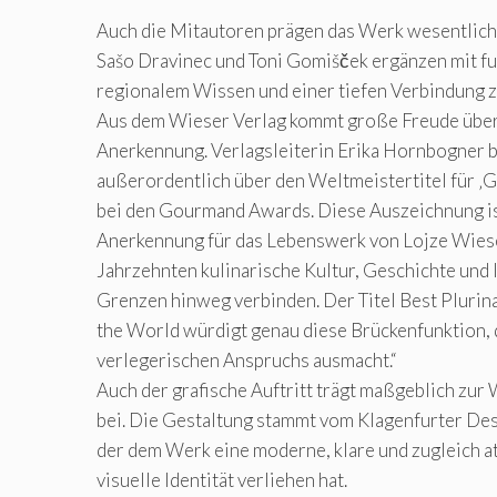
Auch die Mitautoren prägen das Werk wesentlich:
Sašo Dravinec und Toni Gomišček ergänzen mit fu
regionalem Wissen und einer tiefen Verbindung z
Aus dem Wieser Verlag kommt große Freude über 
Anerkennung. Verlagsleiterin Erika Hornbogner b
außerordentlich über den Weltmeistertitel für ‚
bei den Gourmand Awards. Diese Auszeichnung i
Anerkennung für das Lebenswerk von Lojze Wiese
Jahrzehnten kulinarische Kultur, Geschichte und 
Grenzen hinweg verbinden. Der Titel Best Plurin
the World würdigt genau diese Brückenfunktion, 
verlegerischen Anspruchs ausmacht.“
Auch der grafische Auftritt trägt maßgeblich zur
bei. Die Gestaltung stammt vom Klagenfurter Desi
der dem Werk eine moderne, klare und zugleich a
visuelle Identität verliehen hat.