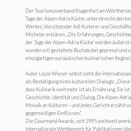
Der Tourismusverband Klagenfurt am Wörthersee
Tage der Alpen-Adria Küche, unterstreicht den b
Werkes. Vorsitzender Adi Kulterer und Geschäft
Micheler erklären: „Die Erfahrungen, Geschicht
der ‚Tage der Alpen-Adria Küche‘ werden äußerst 
wundervoll gestaltete Buchdeckel gepresst und s
einzigartigen europäischen kulinarischen Region.
Autor Lojze Wieser selbst sieht die internationa
als Bestätigung eines kulturellen Dialogs: „Diese
dass Kulinarik weit mehr ist als Ernährung. Sie ist
Geschichte, Identität und Dialog. Die Alpen-Adria
Mosaik an Kulturen – und jedes Gericht erzählt
gegenseitigen Einflüssen.“
Die Gourmand Awards, seit 1995 weltweit anerkan
internationale Wettbewerb für Publikationen übe