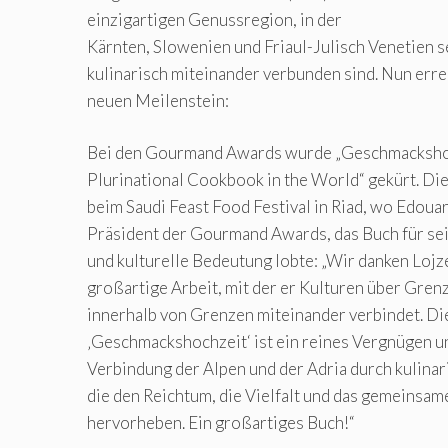
einzigartigen Genussregion, in der
Kärnten, Slowenien und Friaul-Julisch Venetien 
kulinarisch miteinander verbunden sind. Nun erre
neuen Meilenstein:
Bei den Gourmand Awards wurde „Geschmackshoc
Plurinational Cookbook in the World“ gekürt. Di
beim Saudi Feast Food Festival in Riad, wo Edouar
Präsident der Gourmand Awards, das Buch für sei
und kulturelle Bedeutung lobte: „Wir danken Lojz
großartige Arbeit, mit der er Kulturen über Gre
innerhalb von Grenzen miteinander verbindet. D
‚Geschmackshochzeit‘ ist ein reines Vergnügen un
Verbindung der Alpen und der Adria durch kulinar
die den Reichtum, die Vielfalt und das gemeinsam
hervorheben. Ein großartiges Buch!“