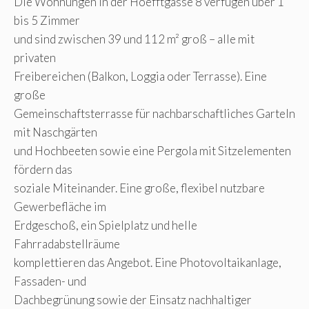
Die Wohnungen in der Hoefftgasse 8 verfügen über 1
bis 5 Zimmer
und sind zwischen 39 und 112 m² groß – alle mit
privaten
Freibereichen (Balkon, Loggia oder Terrasse). Eine
große
Gemeinschaftsterrasse für nachbarschaftliches Garteln
mit Naschgärten
und Hochbeeten sowie eine Pergola mit Sitzelementen
fördern das
soziale Miteinander. Eine große, flexibel nutzbare
Gewerbefläche im
Erdgeschoß, ein Spielplatz und helle
Fahrradabstellräume
komplettieren das Angebot. Eine Photovoltaikanlage,
Fassaden- und
Dachbegrünung sowie der Einsatz nachhaltiger