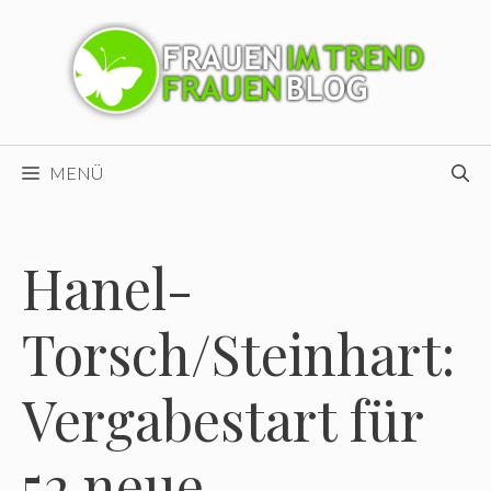
Zum
Inhalt
springen
MENÜ
Hanel-
Torsch/Steinhart:
Vergabestart für
52 neue