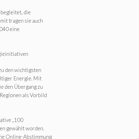
begleitet, die
mit tragen sie auch
2040 eine
ieinitiativen
zu den wichtigsten
tiger Energie. Mit
die den Übergang zu
 Regionen als Vorbild
iative „100
nnen gewählt worden.
che Online-Abstimmung