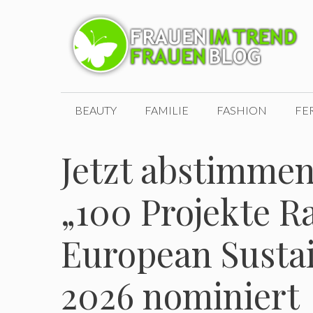
Zum
Inhalt
springen
BEAUTY
FAMILIE
FASHION
FE
Jetzt abstimmen!
„100 Projekte R
European Susta
2026 nominiert