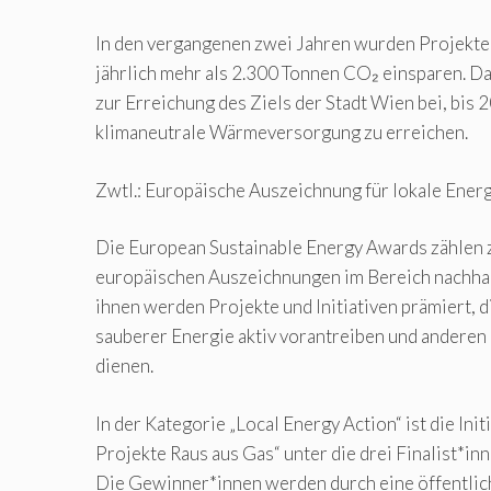
In den vergangenen zwei Jahren wurden Projekte 
jährlich mehr als 2.300 Tonnen CO₂ einsparen. Da
zur Erreichung des Ziels der Stadt Wien bei, bis 
klimaneutrale Wärmeversorgung zu erreichen.
Zwtl.: Europäische Auszeichnung für lokale Energ
Die European Sustainable Energy Awards zählen 
europäischen Auszeichnungen im Bereich nachhal
ihnen werden Projekte und Initiativen prämiert, 
sauberer Energie aktiv vorantreiben und anderen
dienen.
In der Kategorie „Local Energy Action“ ist die Init
Projekte Raus aus Gas“ unter die drei Finalist*i
Die Gewinner*innen werden durch eine öffentli