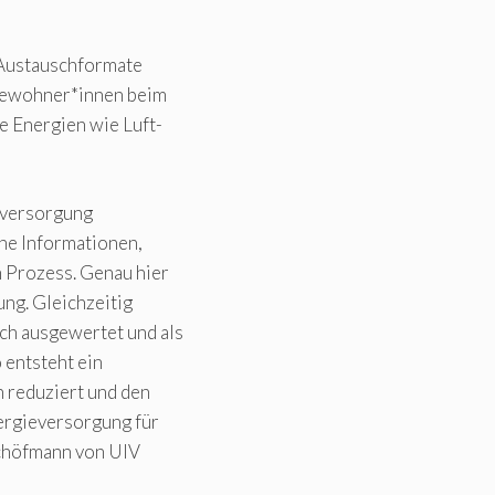
 Austauschformate
 Bewohner*innen beim
e Energien wie Luft-
eversorgung
he Informationen,
 Prozess. Genau hier
tung. Gleichzeitig
ch ausgewertet und als
 entsteht ein
n reduziert und den
ergieversorgung für
 Schöfmann von UIV