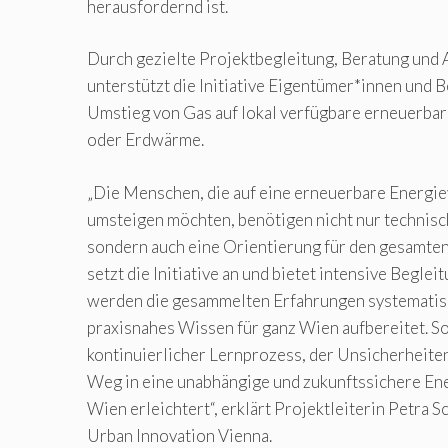
herausfordernd ist.
Durch gezielte Projektbegleitung, Beratung und
unterstützt die Initiative Eigentümer*innen und
Umstieg von Gas auf lokal verfügbare erneuerbar
oder Erdwärme.
„Die Menschen, die auf eine erneuerbare Energi
umsteigen möchten, benötigen nicht nur technisc
sondern auch eine Orientierung für den gesamten
setzt die Initiative an und bietet intensive Beglei
werden die gesammelten Erfahrungen systematis
praxisnahes Wissen für ganz Wien aufbereitet. So
kontinuierlicher Lernprozess, der Unsicherheite
Weg in eine unabhängige und zukunftssichere En
Wien erleichtert“, erklärt Projektleiterin Petra
Urban Innovation Vienna.