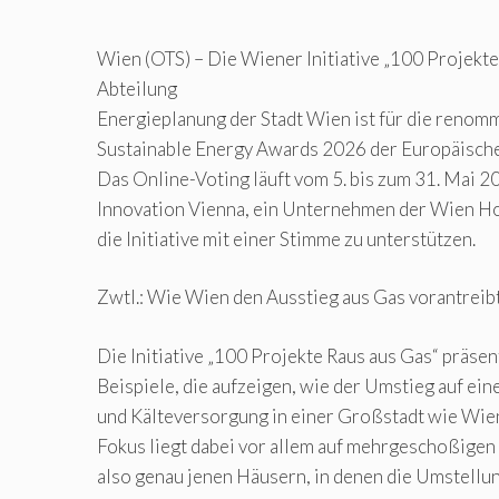
Wien (OTS) – Die Wiener Initiative „100 Projekte
Abteilung
Energieplanung der Stadt Wien ist für die reno
Sustainable Energy Awards 2026 der Europäisch
Das Online-Voting läuft vom 5. bis zum 31. Mai 
Innovation Vienna, ein Unternehmen der Wien Hold
die Initiative mit einer Stimme zu unterstützen.
Zwtl.: Wie Wien den Ausstieg aus Gas vorantreib
Die Initiative „100 Projekte Raus aus Gas“ präsen
Beispiele, die aufzeigen, wie der Umstieg auf e
und Kälteversorgung in einer Großstadt wie Wien
Fokus liegt dabei vor allem auf mehrgeschoßige
also genau jenen Häusern, in denen die Umstellu