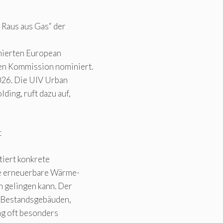
 Raus aus Gas“ der
mmierten European
en Kommission nominiert.
2026. Die UIV Urban
ing, ruft dazu auf,
t
tiert konkrete
ine erneuerbare Wärme-
 gelingen kann. Der
n Bestandsgebäuden,
ng oft besonders