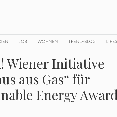
RIEN
JOB
WOHNEN
TREND-BLOG
LIFE
 Wiener Initiative
aus aus Gas“ für
inable Energy Awar