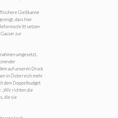
effsichere Gießkanne
ezeigt, dass hier
Reformschritt setzen
 Gasser zur
ßnahmen umgesetzt,
honender
rdem auf unseren Druck
en in Österreich mehr
 Mit dem Doppelbudget
: „Wir richten die
s, die sie