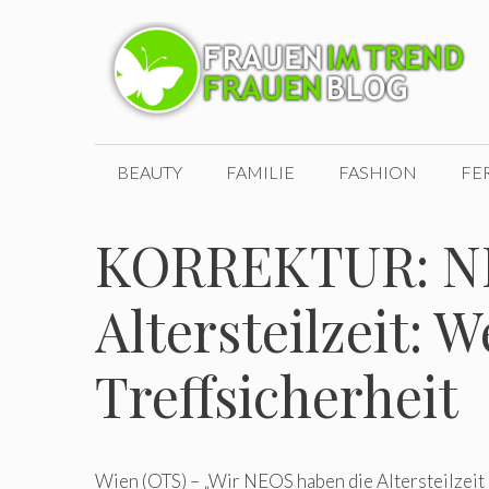
Zum
Inhalt
springen
BEAUTY
FAMILIE
FASHION
FE
KORREKTUR: NE
Altersteilzeit: 
Treffsicherheit
Wien (OTS) – „Wir NEOS haben die Altersteilzeit