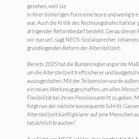
gesehen, weil sie
in ihrer bisherigen Form eine teure und wenig tr
war. Auch die Kritik des Rechnungshofes hat klar g
dringender Reformbedarf besteht. Genau diesen 
wir nun um“, sagt NEOS-Sozialsprecher Johannes
grundlegenden Reform der Altersteilzeit.
Bereits 2025 hat die Bundesregierung erste Ma
um die Altersteilzeit treffsicherer und budgetsc
auszugestalten. Mit der Teilpension wurde auße
ein neues Werkzeug geschaffen, um allen Mensch
Flexibilität bei ihrem Pensionsantritt zu geben.
folgt nun der nächste konsequente Schritt. Gasser
Altersteilzeit künftig klarer auf jene Menschen au
tatsächlich brauchen.“