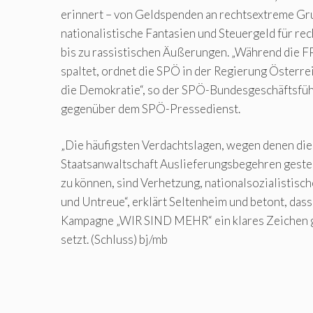
erinnert – von Geldspenden an rechtsextreme Gr
nationalistische Fantasien und Steuergeld für r
bis zu rassistischen Äußerungen. „Während die F
spaltet, ordnet die SPÖ in der Regierung Österre
die Demokratie“, so der SPÖ-Bundesgeschäftsfüh
gegenüber dem SPÖ-Pressedienst.
„Die häufigsten Verdachtslagen, wegen denen die
Staatsanwaltschaft Auslieferungsbegehren gestell
zu können, sind Verhetzung, nationalsozialistis
und Untreue“, erklärt Seltenheim und betont, dass
Kampagne „WIR SIND MEHR“ ein klares Zeichen 
setzt. (Schluss) bj/mb