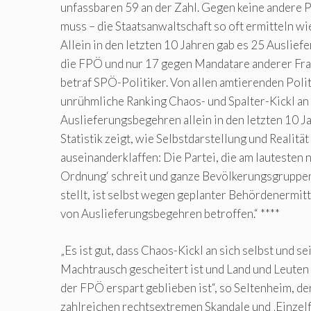
unfassbaren 59 an der Zahl. Gegen keine andere Pa
muss – die Staatsanwaltschaft so oft ermitteln w
Allein in den letzten 10 Jahren gab es 25 Ausli
die FPÖ und nur 17 gegen Mandatare anderer Fra
betraf SPÖ-Politiker. Von allen amtierenden Polit
unrühmliche Ranking Chaos- und Spalter-Kickl an 
Auslieferungsbegehren allein in den letzten 10 J
Statistik zeigt, wie Selbstdarstellung und Realitä
auseinanderklaffen: Die Partei, die am lautesten 
Ordnung‘ schreit und ganze Bevölkerungsgruppe
stellt, ist selbst wegen geplanter Behördenermit
von Auslieferungsbegehren betroffen.“ ****
„Es ist gut, dass Chaos-Kickl an sich selbst und s
Machtrausch gescheitert ist und Land und Leuten
der FPÖ erspart geblieben ist“, so Seltenheim, de
zahlreichen rechtsextremen Skandale und ‚Einzelf