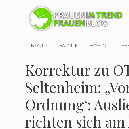
Zum
Inhalt
springen
BEAUTY
FAMILIE
FASHION
FE
Korrektur zu O
Seltenheim: „Vo
Ordnung‘: Ausl
richten sich am