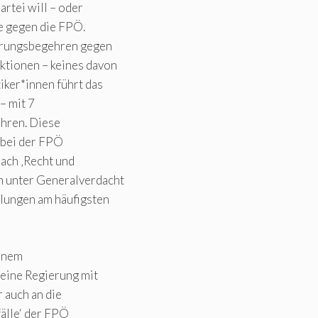
rtei will – oder
ie gegen die FPÖ.
eferungsbegehren gegen
ktionen – keines davon
iker*innen führt das
– mit 7
ahren. Diese
t bei der FPÖ
nach ‚Recht und
n unter Generalverdacht
tlungen am häufigsten
einem
 eine Regierung mit
r auch an die
älle‘ der FPÖ