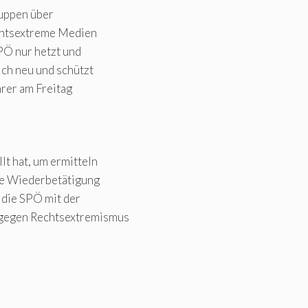
uppen über
echtsextreme Medien
PÖ nur hetzt und
ich neu und schützt
rer am Freitag
t hat, um ermitteln
che Wiederbetätigung
 die SPÖ mit der
gegen Rechtsextremismus