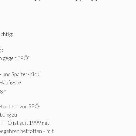
chtig:
‘:
en gegen FPÖ“
 und Spalter-Kickl
Häufigste
g =
tont zur von SPÖ-
ebung zu
FPÖ ist seit 1999 mit
egehren betroffen – mit