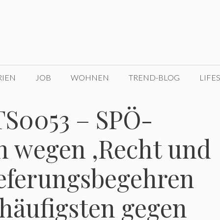
RIEN
JOB
WOHNEN
TREND-BLOG
LIFE
TS0053 – SPÖ-
n wegen ‚Recht und
ieferungsbegehren
 häufigsten gegen