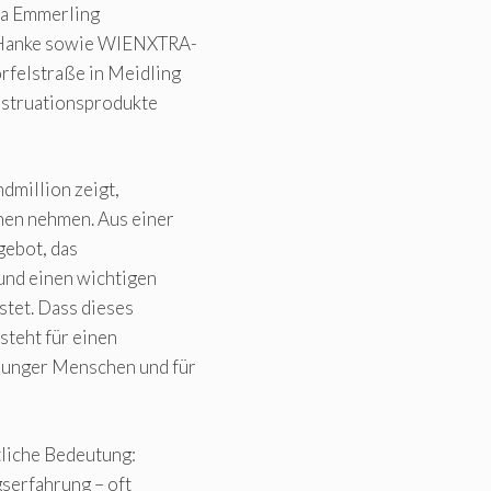
na Emmerling
 Hanke sowie WIENXTRA-
rfelstraße in Meidling
nstruationsprodukte
dmillion zeigt,
hen nehmen. Aus einer
gebot, das
 und einen wichtigen
stet. Dass dieses
steht für einen
junger Menschen und für
tliche Bedeutung:
gserfahrung – oft