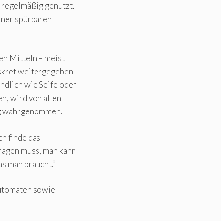
 regelmäßig genutzt.
iner spürbaren
en Mitteln – meist
iskret weitergegeben.
ndlich wie Seife oder
en, wird von allen
ng wahrgenommen.
ch finde das
fragen muss, man kann
as man braucht.“
utomaten sowie