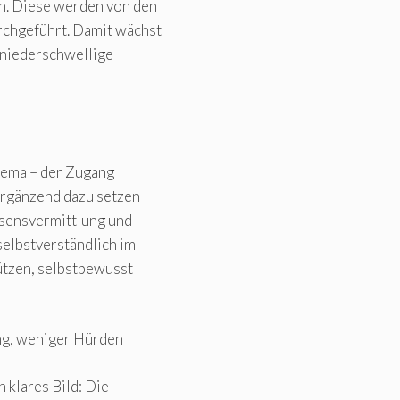
. Diese werden von den
chgeführt. Damit wächst
 niederschwellige
hema – der Zugang
Ergänzend dazu setzen
sensvermittlung und
selbstverständlich im
ützen, selbstbewusst
ng, weniger Hürden
 klares Bild: Die