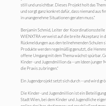
still und unsichtbar. Dieses Projekt holt das The
und sorgt ganz konkret dafür, dass niemand aus f
in unangenehme Situationen geraten muss.“
Benjamin Schmid, Leiter der Koordinationsstelle
WIENXTRA verweist auf die breite Akzeptanz in d
Rückmeldungen aus den teilnehmenden Schulen si
Produkte werden regelmäßig genutzt, die Hemms
offene Umgang mit dem Thema wächst spürbar. Gen
Kinder- und Jugendmillion da – um Ideen junger
die Praxis zu bringen.“
Ein Jugendprojekt setzt sich durch – und wird gr
Die Kinder- und Jugendmillion ist ein Beteiligun
Stadt Wien, bei dem Kinder und Jugendliche eigen
online darüber abstimmen und anschließend geme