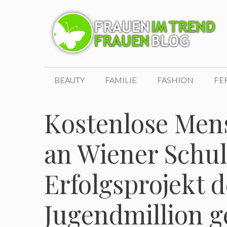
Zum
Inhalt
springen
BEAUTY
FAMILIE
FASHION
FE
Kostenlose Men
an Wiener Schul
Erfolgsprojekt 
Jugendmillion ge