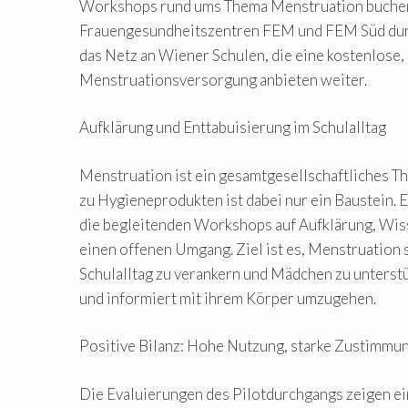
Workshops rund ums Thema Menstruation buchen
Frauengesundheitszentren FEM und FEM Süd dur
das Netz an Wiener Schulen, die eine kostenlose,
Menstruationsversorgung anbieten weiter.
Aufklärung und Enttabuisierung im Schulalltag
Menstruation ist ein gesamtgesellschaftliches T
zu Hygieneprodukten ist dabei nur ein Baustein. 
die begleitenden Workshops auf Aufklärung, Wis
einen offenen Umgang. Ziel ist es, Menstruation 
Schulalltag zu verankern und Mädchen zu unterst
und informiert mit ihrem Körper umzugehen.
Positive Bilanz: Hohe Nutzung, starke Zustimmu
Die Evaluierungen des Pilotdurchgangs zeigen ein