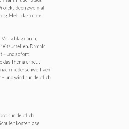
 Projektideen zweimal
gung. Mehr dazu unter
r Vorschlag durch,
reitzustellen. Damals
t – und sofort
te das Thema erneut
 nach niederschwelligem
– und wird nun deutlich
bot nun deutlich
 Schulen kostenlose