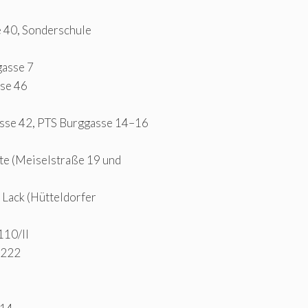
 40, Sonderschule
asse 7
se 46
se 42, PTS Burggasse 14–16
te (Meiselstraße 19 und
 Lack (Hütteldorfer
110/II
–222