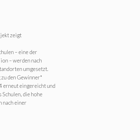
jekt zeigt
hulen – eine der
lion – werden nach
Standorten umgesetzt.
g zu den Gewinner*
 erneut eingereicht und
 Schulen, die hohe
n nach einer