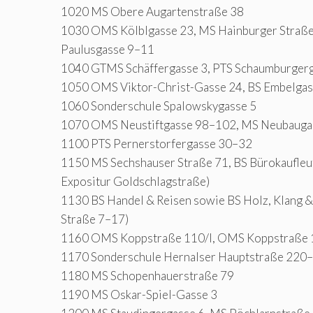
1020 MS Obere Augartenstraße 38
1030 OMS Kölblgasse 23, MS Hainburger Straße
Paulusgasse 9–11
1040 GTMS Schäffergasse 3, PTS Schaumburgerg
1050 OMS Viktor-Christ-Gasse 24, BS Embelgas
1060 Sonderschule Spalowskygasse 5
1070 OMS Neustiftgasse 98–102, MS Neubaugas
1100 PTS Pernerstorfergasse 30–32
1150 MS Sechshauser Straße 71, BS Bürokaufleu
Expositur Goldschlagstraße)
1130 BS Handel & Reisen sowie BS Holz, Klang &
Straße 7–17)
1160 OMS Koppstraße 110/I, OMS Koppstraße 
1170 Sonderschule Hernalser Hauptstraße 220
1180 MS Schopenhauerstraße 79
1190 MS Oskar-Spiel-Gasse 3