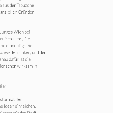
ma aus der Tabuzone
inanziellen Gründen
 Junges Wien bei
en Schulen: „Die
nd eindeutig: Die
chwellen sinken, und der
au dafür ist die
 Menschen wirksam in
ößer
gsformat der
e Ideen einreichen,
insam mit der Stadt