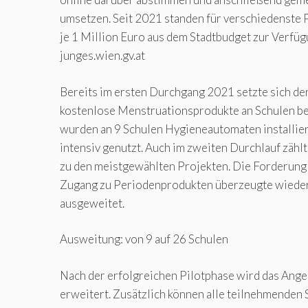
umsetzen. Seit 2021 standen für verschiedenste
je 1 Million Euro aus dem Stadtbudget zur Verfü
junges.wien.gv.at
Bereits im ersten Durchgang 2021 setzte sich de
kostenlose Menstruationsprodukte an Schulen be
wurden an 9 Schulen Hygieneautomaten installier
intensiv genutzt. Auch im zweiten Durchlauf zähl
zu den meistgewählten Projekten. Die Forderung
Zugang zu Periodenprodukten überzeugte wieder 
ausgeweitet.
Ausweitung: von 9 auf 26 Schulen
Nach der erfolgreichen Pilotphase wird das Ange
erweitert. Zusätzlich können alle teilnehmenden