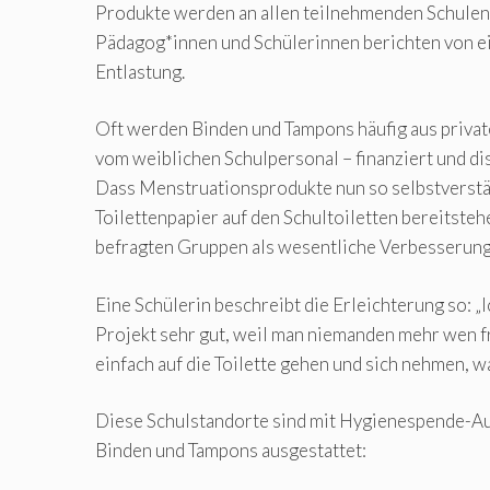
Produkte werden an allen teilnehmenden Schulen
Pädagog*innen und Schülerinnen berichten von e
Entlastung.
Oft werden Binden und Tampons häufig aus privat
vom weiblichen Schulpersonal – finanziert und d
Dass Menstruationsprodukte nun so selbstverstä
Toilettenpapier auf den Schultoiletten bereitsteh
befragten Gruppen als wesentliche Verbesseru
Eine Schülerin beschreibt die Erleichterung so: „I
Projekt sehr gut, weil man niemanden mehr wen 
einfach auf die Toilette gehen und sich nehmen, w
Diese Schulstandorte sind mit Hygienespende-A
Binden und Tampons ausgestattet: