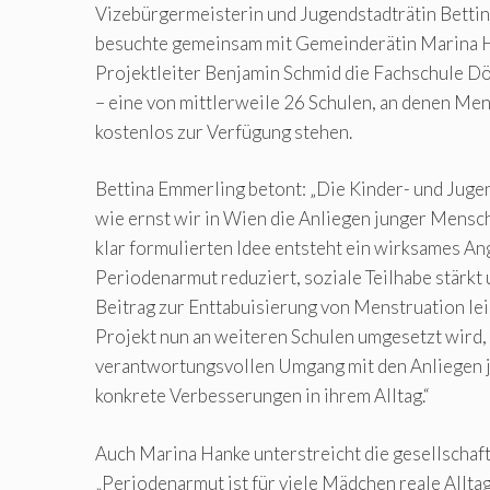
Vizebürgermeisterin und Jugendstadträtin Betti
besuchte gemeinsam mit Gemeinderätin Marina
Projektleiter Benjamin Schmid die Fachschule Dö
– eine von mittlerweile 26 Schulen, an denen Me
kostenlos zur Verfügung stehen.
Bettina Emmerling betont: „Die Kinder- und Jugen
wie ernst wir in Wien die Anliegen junger Mensc
klar formulierten Idee entsteht ein wirksames An
Periodenarmut reduziert, soziale Teilhabe stärkt
Beitrag zur Enttabuisierung von Menstruation lei
Projekt nun an weiteren Schulen umgesetzt wird, 
verantwortungsvollen Umgang mit den Anliegen 
konkrete Verbesserungen in ihrem Alltag.“
Auch Marina Hanke unterstreicht die gesellschaf
„Periodenarmut ist für viele Mädchen reale Allta