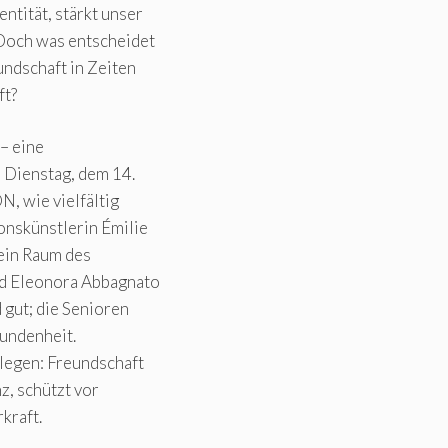
ntität, stärkt unser
Doch was entscheidet
undschaft in Zeiten
ft?
– eine
 Dienstag, dem 14.
, wie vielfältig
onskünstlerin Émilie
 ein Raum des
nd Eleonora Abbagnato
 gut; die Senioren
bundenheit.
legen: Freundschaft
z, schützt vor
kraft.