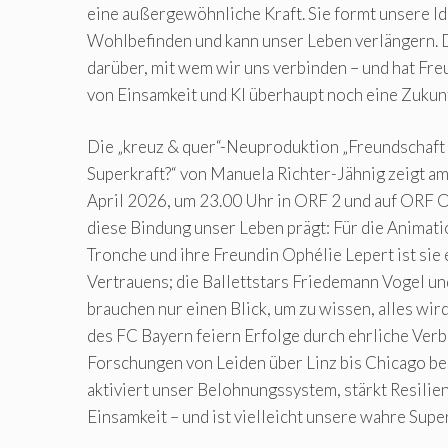
eine außergewöhnliche Kraft. Sie formt unsere Ide
Wohlbefinden und kann unser Leben verlängern. 
darüber, mit wem wir uns verbinden – und hat Fre
von Einsamkeit und KI überhaupt noch eine Zukun
Die „kreuz & quer“-Neuproduktion „Freundschaft 
Superkraft?“ von Manuela Richter-Jähnig zeigt am
April 2026, um 23.00 Uhr in ORF 2 und auf ORF ON
diese Bindung unser Leben prägt: Für die Animati
Tronche und ihre Freundin Ophélie Lepert ist sie
Vertrauens; die Ballettstars Friedemann Vogel u
brauchen nur einen Blick, um zu wissen, alles wird
des FC Bayern feiern Erfolge durch ehrliche Ver
Forschungen von Leiden über Linz bis Chicago be
aktiviert unser Belohnungssystem, stärkt Resilien
Einsamkeit – und ist vielleicht unsere wahre Super