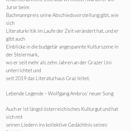
Juror beim
Bachmannpreis seine Abschiedsvorstellung gibt, wie
sich
Literaturkritik im Laufe der Zeit verändert hat, und er
gibt auch
Einblicke in die budgetär angespannte Kulturszene in
der Steiermark,
wo er seit mehr als zehn Jahren an der Grazer Uni
unterrichtet und
seit 2019 das Literaturhaus Graz leitet.
Lebende Legende – Wolfgang Ambros’ neuer Song
Auch er ist längst österreichisches Kulturgut und hat
sich mit
seinen Liedern ins kollektive Gedächtnis seines