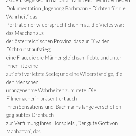
aktuell. Regisseurin Barbara Frank zeichnet in der neuen
Dokumentation „Ingeborg Bachmann – Dichten für die
Wahrheit“ das
Porträt einer widersprüchlichen Frau, die Vieles war:
das Mädchen aus
der österreichischen Provinz, das zur Diva der
Dichtkunst aufstieg;
eine Frau, die die Männer gleichsam liebte und unter
ihnen litt; eine
zutiefst verletzte Seele; und eine Widerständige, die
den Menschen
unangenehme Wahrheiten zumutete. Die
Filmemacherin präsentiert auch
ihren Sensationsfund: Bachmanns lange verschollen
geglaubtes Drehbuch
zur Verfilmung ihres Hörspiels „Der gute Gott von
Manhattan“, das