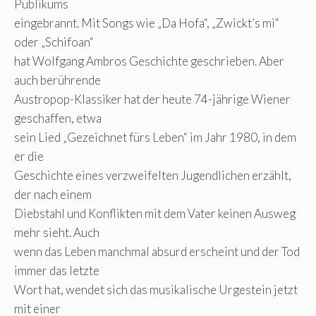
Publikums
eingebrannt. Mit Songs wie „Da Hofa“, „Zwickt’s mi“
oder „Schifoan“
hat Wolfgang Ambros Geschichte geschrieben. Aber
auch berührende
Austropop-Klassiker hat der heute 74-jährige Wiener
geschaffen, etwa
sein Lied „Gezeichnet fürs Leben“ im Jahr 1980, in dem
er die
Geschichte eines verzweifelten Jugendlichen erzählt,
der nach einem
Diebstahl und Konflikten mit dem Vater keinen Ausweg
mehr sieht. Auch
wenn das Leben manchmal absurd erscheint und der Tod
immer das letzte
Wort hat, wendet sich das musikalische Urgestein jetzt
mit einer