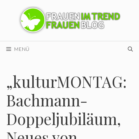
Zum
Inhalt
springen
MENÜ
„kulturMONTAG:
Bachmann-
Doppeljubiläum,
Neues von