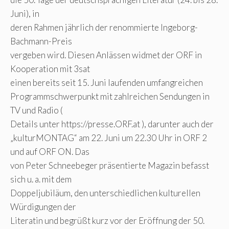
Juni), in
deren Rahmen jährlich der renommierte Ingeborg-
Bachmann-Preis
vergeben wird. Diesen Anlässen widmet der ORF in
Kooperation mit 3sat
einen bereits seit 15. Juni laufenden umfangreichen
Programmschwerpunkt mit zahlreichen Sendungen in
TV und Radio (
Details unter https://presse.ORF.at ), darunter auch der
„kulturMONTAG“ am 22. Juni um 22.30 Uhr in ORF 2
und auf ORF ON. Das
von Peter Schneebeger präsentierte Magazin befasst
sich u. a. mit dem
Doppeljubiläum, den unterschiedlichen kulturellen
Würdigungen der
Literatin und begrüßt kurz vor der Eröffnung der 50.