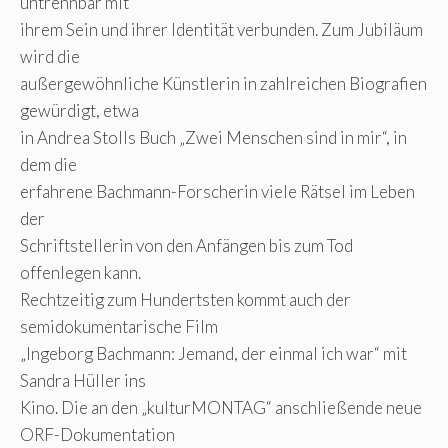
untrennbar mit
ihrem Sein und ihrer Identität verbunden. Zum Jubiläum
wird die
außergewöhnliche Künstlerin in zahlreichen Biografien
gewürdigt, etwa
in Andrea Stolls Buch „Zwei Menschen sind in mir“, in
dem die
erfahrene Bachmann-Forscherin viele Rätsel im Leben
der
Schriftstellerin von den Anfängen bis zum Tod
offenlegen kann.
Rechtzeitig zum Hundertsten kommt auch der
semidokumentarische Film
„Ingeborg Bachmann: Jemand, der einmal ich war“ mit
Sandra Hüller ins
Kino. Die an den „kulturMONTAG“ anschließende neue
ORF-Dokumentation