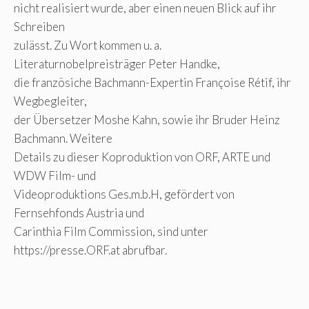
nicht realisiert wurde, aber einen neuen Blick auf ihr
Schreiben
zulässt. Zu Wort kommen u. a.
Literaturnobelpreisträger Peter Handke,
die französiche Bachmann-Expertin Françoise Rétif, ihr
Wegbegleiter,
der Übersetzer Moshe Kahn, sowie ihr Bruder Heinz
Bachmann. Weitere
Details zu dieser Koproduktion von ORF, ARTE und
WDW Film- und
Videoproduktions Ges.m.b.H, gefördert von
Fernsehfonds Austria und
Carinthia Film Commission, sind unter
https://presse.ORF.at abrufbar.