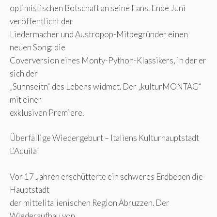
optimistischen Botschaft an seine Fans. Ende Juni
veröffentlicht der
Liedermacher und Austropop-Mitbegründer einen
neuen Song: die
Coverversion eines Monty-Python-Klassikers, in der er
sich der
„Sunnseitn“ des Lebens widmet. Der „kulturMONTAG“
mit einer
exklusiven Premiere.
Überfällige Wiedergeburt – Italiens Kulturhauptstadt
L’Aquila“
Vor 17 Jahren erschütterte ein schweres Erdbeben die
Hauptstadt
der mittelitalienischen Region Abruzzen. Der
Wiederaufbau von