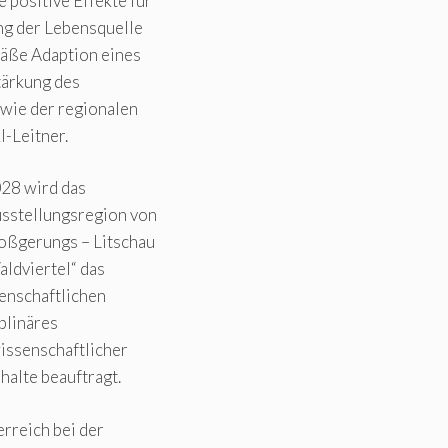
 positive Effekte für
ung der Lebensquelle
mäße Adaption eines
tärkung des
wie der regionalen
l-Leitner.
28 wird das
usstellungsregion von
oßgerungs – Litschau
ldviertel“ das
senschaftlichen
plinäres
issenschaftlicher
halte beauftragt.
rreich bei der