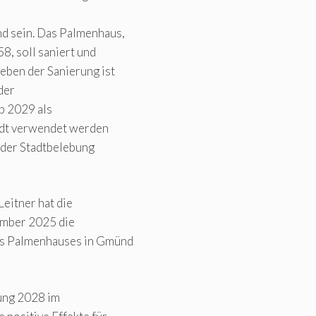
d sein. Das Palmenhaus,
8, soll saniert und
eben der Sanierung ist
der
b 2029 als
adt verwendet werden
g der Stadtbelebung
eitner hat die
ember 2025 die
es Palmenhauses in Gmünd
ung 2028 im