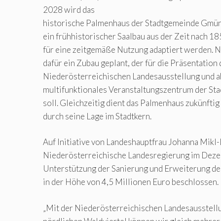
2028 wird das
historische Palmenhaus der Stadtgemeinde Gmün
ein frühhistorischer Saalbau aus der Zeit nach 185
für eine zeitgemäße Nutzung adaptiert werden. N
dafür ein Zubau geplant, der für die Präsentation 
Niederösterreichischen Landesausstellung und a
multifunktionales Veranstaltungszentrum der St
soll. Gleichzeitig dient das Palmenhaus zukünfti
durch seine Lage im Stadtkern.
Auf Initiative von Landeshauptfrau Johanna Mikl-L
Niederösterreichische Landesregierung im Dez
Unterstützung der Sanierung und Erweiterung d
in der Höhe von 4,5 Millionen Euro beschlossen.
„Mit der Niederösterreichischen Landesausstell