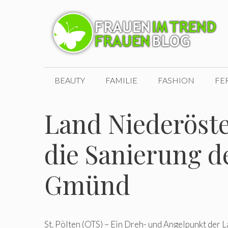
Zum
Inhalt
springen
BEAUTY
FAMILIE
FASHION
FE
Land Niederöste
die Sanierung d
Gmünd
St. Pölten (OTS) – Ein Dreh- und Angelpunkt der 