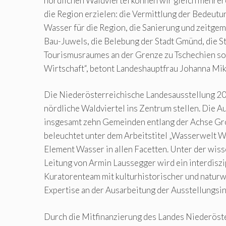
nördlichen Waldviertel können wir gleich mehrere
die Region erzielen: die Vermittlung der Bedeut
Wasser für die Region, die Sanierung und zeitge
Bau-Juwels, die Belebung der Stadt Gmünd, die S
Tourismusraumes an der Grenze zu Tschechien so
Wirtschaft“, betont Landeshauptfrau Johanna Mik
Die Niederösterreichische Landesausstellung 20
nördliche Waldviertel ins Zentrum stellen. Die A
insgesamt zehn Gemeinden entlang der Achse Gr
beleuchtet unter dem Arbeitstitel „Wasserwelt Wa
Element Wasser in allen Facetten. Unter der wis
Leitung von Armin Laussegger wird ein interdiszi
Kuratorenteam mit kulturhistorischer und naturw
Expertise an der Ausarbeitung der Ausstellungsin
Durch die Mitfinanzierung des Landes Niederöste