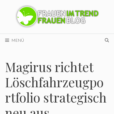
Zum
Inhalt
springen
MENÜ
Magirus richtet
Löschfahrzeugpo
rtfolio strategisch
neu aus