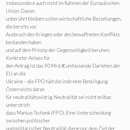
Insbesondere auch nicht im Rahmen der Europäischen
Union. Davon
unberührt bleiben sollen wirtschaftliche Beziehungen,
die bereits vor
Ausbruch des Krieges oder des bewaffneten Konflikts
bestanden haben
und auf dem Prinzip der Gegenseitigkeit beruhen.
Konkreter Anlass für
den Antrag ist das 90 Mrd. Ꞓ umfassende Darlehen der
EU an die
Ukraine – die FPÖ hält die indirekte Beteiligung
Österreichs daran
für neutralitätswidrig. Neutralität sei nicht teilbar,
unterstrich
dazu Markus Tschank (FPÖ). Eine Unterscheidung
zwischen politischer
und militärischer Neutralität diene nur dem Ziel der