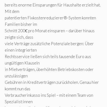
bereits enorme Einsparungen für Haushalte erzielt hat.
Mit dem
patentierten Fixkostenreduzierer®-System konnten
Familien bisher im
Schnitt 200Ꞓ pro Monat einsparen – darüber hinaus
zeigte sich, dass
viele Verträge zusätzliche Potenziale bergen: Über
einen integrierten
Rechtsservice ließen sich teils tausende Euro aus
ungültigen Klauseln
in Mietverträgen, überhöhten Betriebskosten oder
unzulässigen
Gebühren in Kreditverträgen zurückholen. Genau hier
kommt nun das
Verbraucherinkasso ins Spiel – mit einem Team von
Spezialist:innen