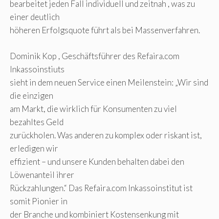
bearbeitet jeden Fall individuell und zeitnah , was zu
einer deutlich
höheren Erfolgsquote führt als bei Massenverfahren.
Dominik Kop , Geschäftsführer des Refaira.com
Inkassoinstiuts
sieht in dem neuen Service einen Meilenstein: „Wir sind
die einzigen
am Markt, die wirklich für Konsumenten zu viel
bezahltes Geld
zurückholen. Was anderen zu komplex oder riskant ist,
erledigen wir
effizient – und unsere Kunden behalten dabei den
Löwenanteil ihrer
Rückzahlungen.“ Das Refaira.com Inkassoinstitut ist
somit Pionier in
der Branche und kombiniert Kostensenkung mit