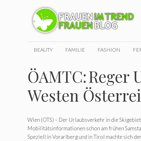
Zum
Inhalt
springen
BEAUTY
FAMILIE
FASHION
FE
ÖAMTC: Reger U
Westen Österre
Wien (OTS) – Der Urlaubsverkehr in die Skigebie
Mobilitätsinformationen schon am frühen Samst
Speziell in Vorarlberg und in Tirol machte sich de