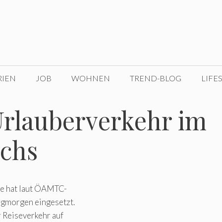
RIEN
JOB
WOHNEN
TREND-BLOG
LIFE
rlauberverkehr im
ichs
te hat laut ÖAMTC-
agmorgen eingesetzt.
r Reiseverkehr auf