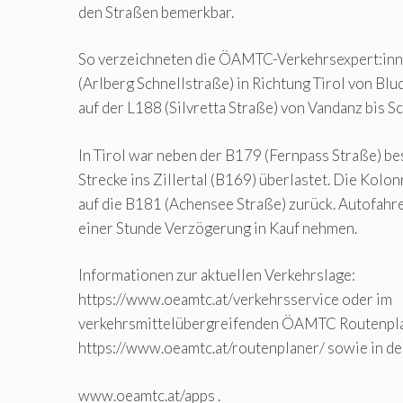
den Straßen bemerkbar.
So verzeichneten die ÖAMTC-Verkehrsexpert:inne
(Arlberg Schnellstraße) in Richtung Tirol von Blu
auf der L188 (Silvretta Straße) von Vandanz bis S
In Tirol war neben der B179 (Fernpass Straße) b
Strecke ins Zillertal (B169) überlastet. Die Kolon
auf die B181 (Achensee Straße) zurück. Autofahr
einer Stunde Verzögerung in Kauf nehmen.
Informationen zur aktuellen Verkehrslage:
https://www.oeamtc.at/verkehrsservice oder im
verkehrsmittelübergreifenden ÖAMTC Routenpl
https://www.oeamtc.at/routenplaner/ sowie in de
www.oeamtc.at/apps .