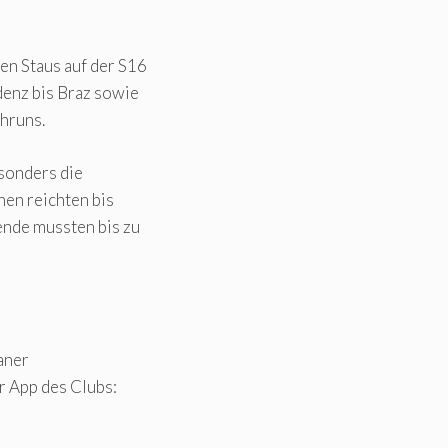
n Staus auf der S16
denz bis Braz sowie
chruns.
esonders die
nen reichten bis
ende mussten bis zu
aner
r App des Clubs: