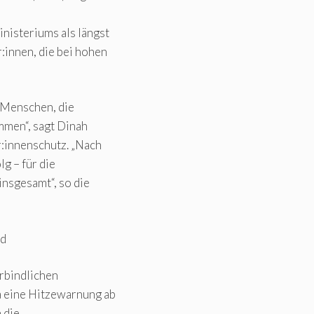
nisteriums als längst
:innen, die bei hohen
r Menschen, die
mmen“, sagt Dinah
:innenschutz. „Nach
g – für die
insgesamt“, so die
nd
erbindlichen
 eine Hitzewarnung ab
 die