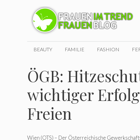
Zum
Inhalt
springen
BEAUTY
FAMILIE
FASHION
FE
ÖGB: Hitzeschu
wichtiger Erfolg
Freien
Wien (OTS) – Der Österreichische Gewerkschaft