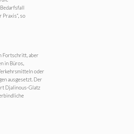
 Bedarfsfall
r Praxis“, so
 Fortschritt, aber
n in Büros,
Verkehrsmitteln oder
gen ausgesetzt. Der
ert Djalinous-Glatz
erbindliche