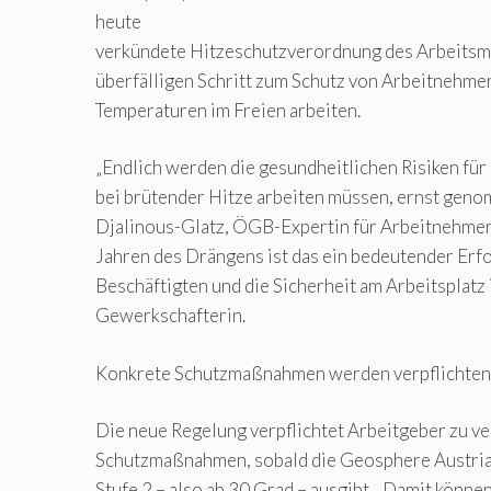
heute
verkündete Hitzeschutzverordnung des Arbeitsmi
überfälligen Schritt zum Schutz von Arbeitnehmer
Temperaturen im Freien arbeiten.
„Endlich werden die gesundheitlichen Risiken fü
bei brütender Hitze arbeiten müssen, ernst geno
Djalinous-Glatz, ÖGB-Expertin für Arbeitnehmer
Jahren des Drängens ist das ein bedeutender Erfol
Beschäftigten und die Sicherheit am Arbeitsplatz 
Gewerkschafterin.
Konkrete Schutzmaßnahmen werden verpflichte
Die neue Regelung verpflichtet Arbeitgeber zu v
Schutzmaßnahmen, sobald die Geosphere Austria
Stufe 2 – also ab 30 Grad – ausgibt. „Damit können