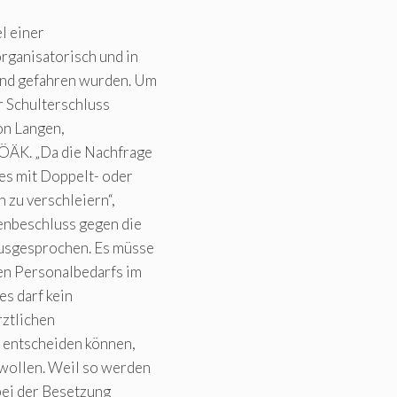
l einer
rganisatorisch und in
and gefahren wurden. Um
r Schulterschluss
on Langen,
ÖÄK. „Da die Nachfrage
ies mit Doppelt- oder
 zu verschleiern“,
enbeschluss gegen die
usgesprochen. Es müsse
en Personalbedarfs im
es darf kein
rztlichen
u entscheiden können,
 wollen. Weil so werden
 bei der Besetzung