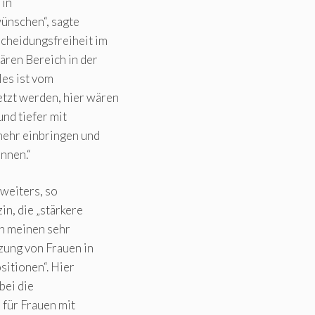
 in
ünschen“, sagte
cheidungsfreiheit im
ären Bereich in der
es ist vom
tzt werden, hier wären
nd tiefer mit
mehr einbringen und
nnen.“
 weiters, so
in, die „stärkere
in meinen sehr
zung von Frauen in
sitionen“. Hier
bei die
für Frauen mit