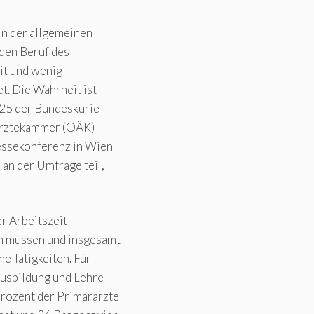
n der allgemeinen
den Beruf des
eit und wenig
. Die Wahrheit ist
025 der Bundeskurie
 Ärztekammer (ÖÄK)
essekonferenz in Wien
an der Umfrage teil,
er Arbeitszeit
n müssen und insgesamt
e Tätigkeiten. Für
Ausbildung und Lehre
Prozent der Primarärzte