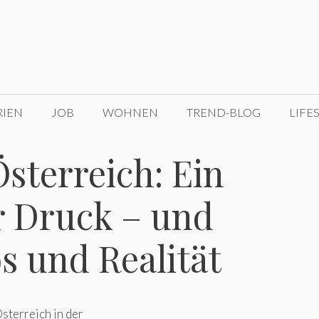
RIEN
JOB
WOHNEN
TREND-BLOG
LIFE
sterreich: Ein
r Druck – und
 und Realität
sterreich in der