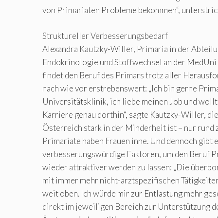
von Primariaten Probleme bekommen“, unterstric
Struktureller Verbesserungsbedarf
Alexandra Kautzky-Willer, Primaria in der Abteilu
Endokrinologie und Stoffwechsel an der MedUn
findet den Beruf des Primars trotz aller Heraus
nach wie vor erstrebenswert: „Ich bin gerne Prima
Universitätsklinik, ich liebe meinen Job und woll
Karriere genau dorthin“, sagte Kautzky-Willer, die
Österreich stark in der Minderheit ist – nur rund
Primariate haben Frauen inne. Und dennoch gibt e
verbesserungswürdige Faktoren, um den Beruf Pr
wieder attraktiver werden zu lassen: „Die überb
mit immer mehr nicht-arztspezifischen Tätigkeiten
weit oben. Ich würde mir zur Entlastung mehr ge
direkt im jeweiligen Bereich zur Unterstützung d