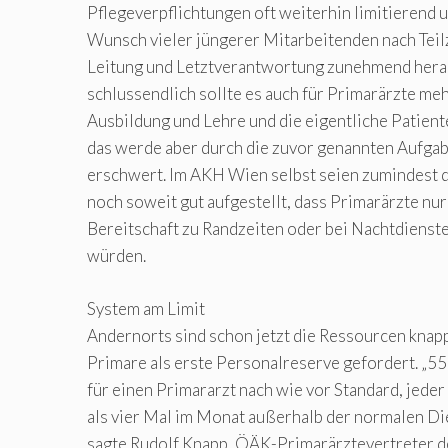
Pflegeverpflichtungen oft weiterhin limitierend 
Wunsch vieler jüngerer Mitarbeitenden nach Teilz
Leitung und Letztverantwortung zunehmend hera
schlussendlich sollte es auch für Primarärzte meh
Ausbildung und Lehre und die eigentliche Patien
das werde aber durch die zuvor genannten Aufgab
erschwert. Im AKH Wien selbst seien zumindest 
noch soweit gut aufgestellt, dass Primarärzte nur 
Bereitschaft zu Randzeiten oder bei Nachtdiens
würden.
System am Limit
Andernorts sind schon jetzt die Ressourcen knapp
Primare als erste Personalreserve gefordert. „
für einen Primararzt nach wie vor Standard, jeder
als vier Mal im Monat außerhalb der normalen Die
sagte Rudolf Knapp, ÖÄK-Primarärztevertreter 