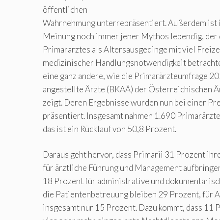
öffentlichen
Wahrnehmung unterrepräsentiert. Außerdem ist i
Meinung noch immer jener Mythos lebendig, der 
Primararztes als Altersausgedinge mit viel Freiz
medizinischer Handlungsnotwendigkeit betrachtet
eine ganz andere, wie die Primarärzteumfrage 2
angestellte Ärzte (BKAÄ) der Österreichischen
zeigt. Deren Ergebnisse wurden nun bei einer Pr
präsentiert. Insgesamt nahmen 1.690 Primarärzte 
das ist ein Rücklauf von 50,8 Prozent.
Daraus geht hervor, dass Primarii 31 Prozent ihr
für ärztliche Führung und Management aufbringe
18 Prozent für administrative und dokumentarisch
die Patientenbetreuung bleiben 29 Prozent, für 
insgesamt nur 15 Prozent. Dazu kommt, dass 11 