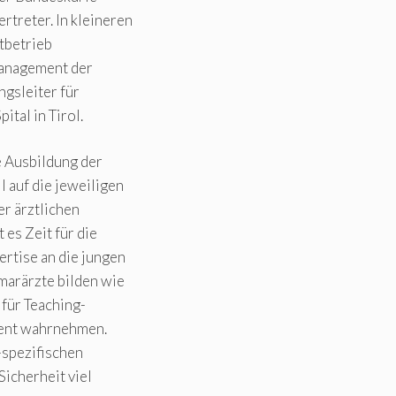
treter. In kleineren
stbetrieb
Management der
ngsleiter für
tal in Tirol.
e Ausbildung der
 auf die jeweiligen
r ärztlichen
es Zeit für die
rtise an die jungen
marärzte bilden wie
 für Teaching-
zent wahrnehmen.
-spezifischen
Sicherheit viel