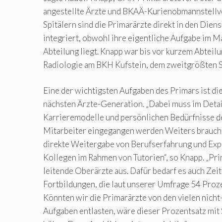
angestellte Ärzte und BKAÄ-Kurienobmannstellver
Spitälern sind die Primarärzte direkt in den Dien
integriert, obwohl ihre eigentliche Aufgabe im 
Abteilung liegt. Knapp war bis vor kurzem Abteilu
Radiologie am BKH Kufstein, dem zweitgrößten Spi
Eine der wichtigsten Aufgaben des Primars ist di
nächsten Ärzte-Generation. „Dabei muss im Detail
Karrieremodelle und persönlichen Bedürfnisse de
Mitarbeiter eingegangen werden Weiters braucht 
direkte Weitergabe von Berufserfahrung und Expe
Kollegen im Rahmen von Tutorien“, so Knapp. „Pri
leitende Oberärzte aus. Dafür bedarf es auch Zeit
Fortbildungen, die laut unserer Umfrage 54 Pro
Könnten wir die Primarärzte von den vielen nicht
Aufgaben entlasten, wäre dieser Prozentsatz mit 