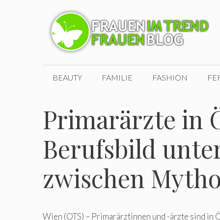
Zum
Inhalt
springen
BEAUTY
FAMILIE
FASHION
FE
Primarärzte in Ö
Berufsbild unte
zwischen Mythos
Wien (OTS) – Primarärztinnen und -ärzte sind in Ö