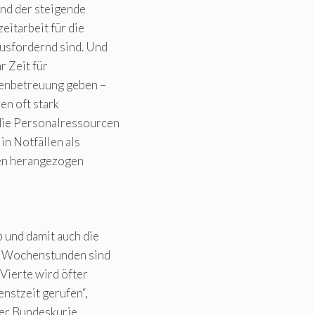
und der steigende
eitarbeit für die
usfordernd sind. Und
r Zeit für
tenbetreuung geben –
en oft stark
die Personalressourcen
in Notfällen als
ten herangezogen
 und damit auch die
55 Wochenstunden sind
 Vierte wird öfter
nstzeit gerufen“,
der Bundeskurie