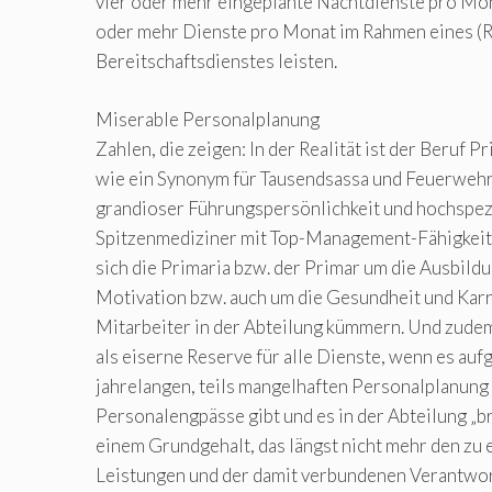
vier oder mehr eingeplante Nachtdienste pro Mon
oder mehr Dienste pro Monat im Rahmen eines (R
Bereitschaftsdienstes leisten.
Miserable Personalplanung
Zahlen, die zeigen: In der Realität ist der Beruf P
wie ein Synonym für Tausendsassa und Feuerweh
grandioser Führungspersönlichkeit und hochspez
Spitzenmediziner mit Top-Management-Fähigkeite
sich die Primaria bzw. der Primar um die Ausbild
Motivation bzw. auch um die Gesundheit und Kar
Mitarbeiter in der Abteilung kümmern. Und zudem 
als eiserne Reserve für alle Dienste, wenn es auf
jahrelangen, teils mangelhaften Personalplanung 
Personalengpässe gibt und es in der Abteilung „br
einem Grundgehalt, das längst nicht mehr den zu
Leistungen und der damit verbundenen Verantwor