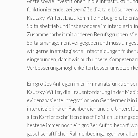
Ärzte sowie Investitionen in die Infrastruktur und
funktionierende, zeitgemäße digitale Lösungen w
Kautzky-Willer. „Dazu kommt eine begrenzte Ents
Spitalsbetrieb und insbesondere im interdisziplin
Zusammenarbeit mit anderen Berufsgruppen. Viel
Spitalsmanagement vorgegeben und muss umgese
wir gerne in strategische Entscheidungen früher u
eingebunden, damit wir auch unsere Kompetenz 
Verbesserungsmöglichkeiten besser umsetzen kö
Ein großes Anliegen ihrer Primariatsfunktion sei
Kautzky-Willer, die Frauenförderung in der Mediz
evidenzbasierte Integration von Gendermedizin 
interdisziplinären Fachbereich und die Unterstüt
allen Karriereschritten einschließlich Leitungspo
bestehe immer noch ein großer Aufholbedarf, wo
gesellschaftlichen Rahmenbedingungen vor allem 