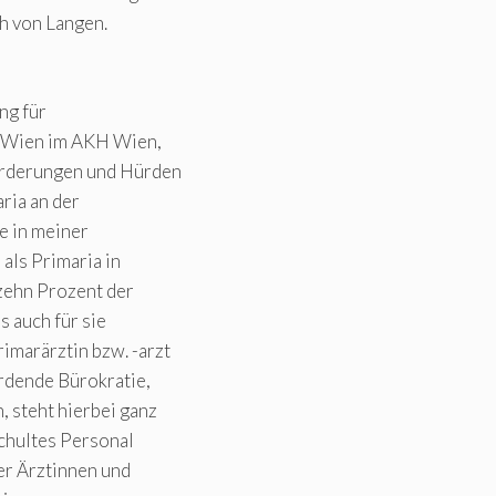
h von Langen.
ng für
i Wien im AKH Wien,
forderungen und Hürden
ria an der
te in meiner
 als Primaria in
 zehn Prozent der
s auch für sie
imarärztin bzw. -arzt
ordende Bürokratie,
, steht hierbei ganz
schultes Personal
er Ärztinnen und