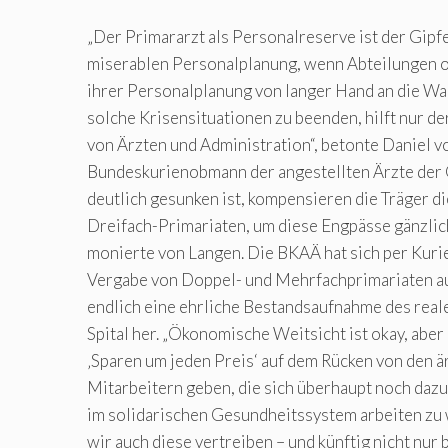
„Der Primararzt als Personalreserve ist der Gipfe
miserablen Personalplanung, wenn Abteilungen o
ihrer Personalplanung von langer Hand an die W
solche Krisensituationen zu beenden, hilft nur de
von Ärzten und Administration“, betonte Daniel v
Bundeskurienobmann der angestellten Ärzte der 
deutlich gesunken ist, kompensieren die Träger d
Dreifach-Primariaten, um diese Engpässe gänzlich
monierte von Langen. Die BKAÄ hat sich per Kuri
Vergabe von Doppel- und Mehrfachprimariaten a
endlich eine ehrliche Bestandsaufnahme des real
Spital her. „Ökonomische Weitsicht ist okay, aber 
‚Sparen um jeden Preis‘ auf dem Rücken von den ä
Mitarbeitern geben, die sich überhaupt noch daz
im solidarischen Gesundheitssystem arbeiten zu
wir auch diese vertreiben – und künftig nicht nur