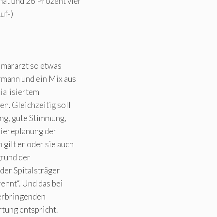
at und 26 Prozent vier
uf-)
rimararzt so etwas
rmann und ein Mix aus
ialisiertem
n. Gleichzeitig soll
ung, gute Stimmung,
riereplanung der
gilt er oder sie auch
grund der
der Spitalsträger
ennt“. Und das bei
 erbringenden
tung entspricht.