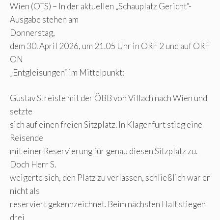
Wien (OTS) – In der aktuellen „Schauplatz Gericht“-
Ausgabe stehen am
Donnerstag,
dem 30. April 2026, um 21.05 Uhr in ORF 2 und auf ORF
ON
„Entgleisungen“ im Mittelpunkt:
Gustav S. reiste mit der ÖBB von Villach nach Wien und
setzte
sich auf einen freien Sitzplatz. In Klagenfurt stieg eine
Reisende
mit einer Reservierung für genau diesen Sitzplatz zu.
Doch Herr S.
weigerte sich, den Platz zu verlassen, schließlich war er
nicht als
reserviert gekennzeichnet. Beim nächsten Halt stiegen
drei