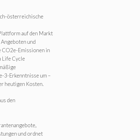
ch-österreichische
Plattform auf den Markt
, Angeboten und
ise CO2e-Emissionen in
n Life Cycle
emäßige
e-3-Erkenntnisse um –
er heutigen Kosten.
aus den
erantenangebote,
istungen und ordnet