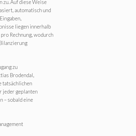
n zu. Auf diese Weise
siert, automatisch und
 Eingaben,
nisse liegen innerhalb
t pro Rechnung, wodurch
Bilanzierung
ugang zu
tias Brodendal,
e tatsächlichen
r jeder geplanten
n – sobald eine
Management