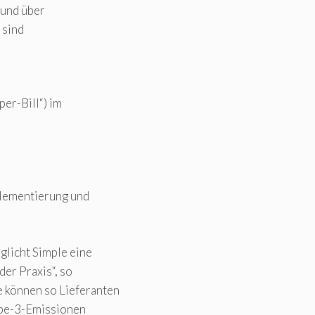
 und über
 sind
er-Bill“) im
plementierung und
licht Simple eine
er Praxis“, so
e können so Lieferanten
ope-3-Emissionen