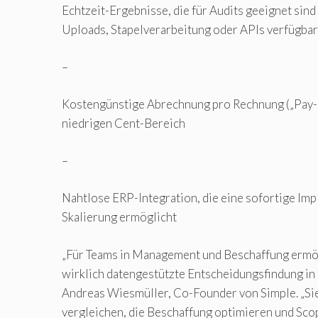
Echtzeit-Ergebnisse, die für Audits geeignet sind
Uploads, Stapelverarbeitung oder APIs verfügbar
–
Kostengünstige Abrechnung pro Rechnung („Pay-p
niedrigen Cent-Bereich
–
Nahtlose ERP-Integration, die eine sofortige Im
Skalierung ermöglicht
„Für Teams in Management und Beschaffung ermög
wirklich datengestützte Entscheidungsfindung in d
Andreas Wiesmüller, Co-Founder von Simple. „Si
vergleichen, die Beschaffung optimieren und Sc