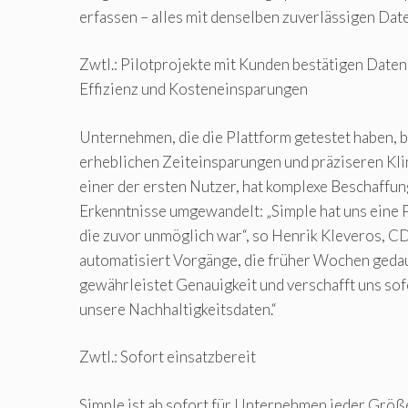
erfassen – alles mit denselben zuverlässigen Date
Zwtl.: Pilotprojekte mit Kunden bestätigen Daten
Effizienz und Kosteneinsparungen
Unternehmen, die die Plattform getestet haben, 
erheblichen Zeiteinsparungen und präziseren Kli
einer der ersten Nutzer, hat komplexe Beschaffu
Erkenntnisse umgewandelt: „Simple hat uns eine 
die zuvor unmöglich war“, so Henrik Kleveros, CD
automatisiert Vorgänge, die früher Wochen geda
gewährleistet Genauigkeit und verschafft uns sofo
unsere Nachhaltigkeitsdaten.“
Zwtl.: Sofort einsatzbereit
Simple ist ab sofort für Unternehmen jeder Größ