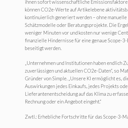
ihnen sofort wissenschaftliche Emissionsfaktore
können CO2e-Werte auf Artikelebene aktivitätsba
kontinuierlich generiert werden – ohne manuelle
Schätzmodelle oder Beratungsprojekte. Die Ergeb
weniger Minuten vor und kosten nur wenige Cen
finanzielle Hindernisse für eine genaue Scope-3-
beseitigt werden.
„Unternehmen und Institutionen haben endlich Z
zuverlässigen und aktuellen CO2e-Daten“, so Mat
Gründer von Simple. „Unsere KI ermöglicht es, di
Auswirkungen jedes Einkaufs, jedes Projekts ode
Lieferantenentscheidung auf das Klima zu erfasse
Rechnung oder ein Angebot eingeht.“
Zwtl.: Erhebliche Fortschritte für das Scope-3-