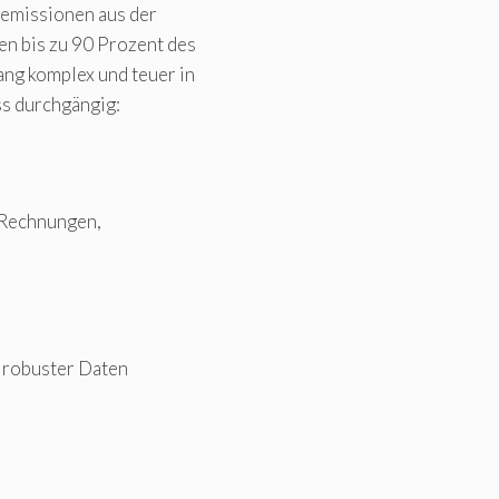
semissionen aus der
n bis zu 90 Prozent des
ng komplex und teuer in
ss durchgängig:
 Rechnungen,
 robuster Daten