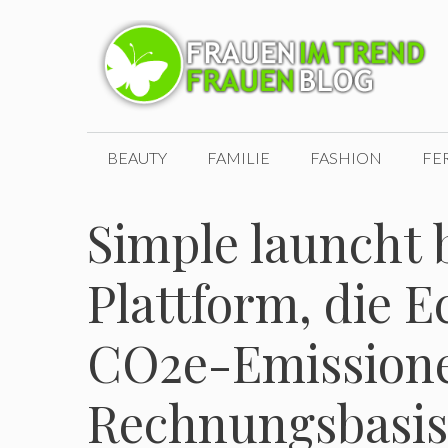
Zum
Inhalt
springen
BEAUTY
FAMILIE
FASHION
FE
Simple launcht
Plattform, die 
CO2e-Emissione
Rechnungsbasis 