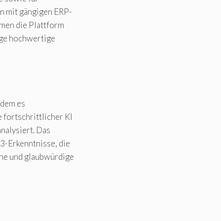
en mit gängigen ERP-
men die Plattform
age hochwertige
ndem es
fortschrittlicher KI
nalysiert. Das
3-Erkenntnisse, die
che und glaubwürdige