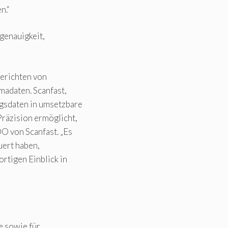
n.“
genauigkeit,
berichten von
madaten. Scanfast,
ngsdaten in umsetzbare
Präzision ermöglicht,
O von Scanfast. „Es
uert haben,
rtigen Einblick in
e sowie für