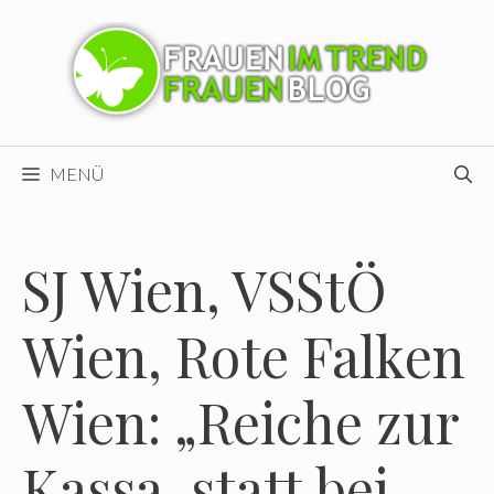
Zum
Inhalt
springen
MENÜ
SJ Wien, VSStÖ
Wien, Rote Falken
Wien: „Reiche zur
Kassa, statt bei