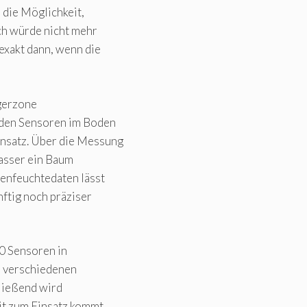
die Möglichkeit,
ch würde nicht mehr
exakt dann, wenn die
ngerzone
u den Sensoren im Boden
nsatz. Über die Messung
Wasser ein Baum
denfeuchtedaten lässt
ftig noch präziser
0 Sensoren in
i verschiedenen
ließend wird
it zum Einsatz kommt.