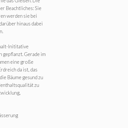
nie das Gießen. Die
er Beachtliches: Sie
en werden sie bei
darüber hinaus dabei
n.
lt-Inititative
 gepflanzt. Gerade im
äumen eine große
dreich da ist, das
s die Bäume gesund zu
enthaltsqualität zu
ntwicklung,
wässerung