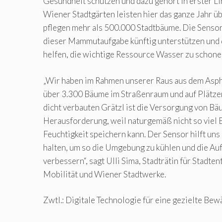
Gesundheit schützen und dazu gehört in erster Li
Wiener Stadtgärten leisten hier das ganze Jahr üb
pflegen mehr als 500.000 Stadtbäume. Die Sensor
dieser Mammutaufgabe künftig unterstützen und 
helfen, die wichtige Ressource Wasser zu schone
„Wir haben im Rahmen unserer Raus aus dem Aspha
über 3.300 Bäume im Straßenraum und auf Plätzen
dicht verbauten Grätzl ist die Versorgung von B
Herausforderung, weil naturgemäß nicht so viel Er
Feuchtigkeit speichern kann. Der Sensor hilft un
halten, um so die Umgebung zu kühlen und die Auf
verbessern“, sagt Ulli Sima, Stadträtin für Stadte
Mobilität und Wiener Stadtwerke.
Zwtl.: Digitale Technologie für eine gezielte Be