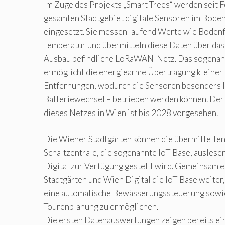
Im Zuge des Projekts „Smart Trees“ werden seit 
gesamten Stadtgebiet digitale Sensoren im Bode
eingesetzt. Sie messen laufend Werte wie Boden
Temperatur und übermitteln diese Daten über das 
Ausbau befindliche LoRaWAN-Netz. Das sogen
ermöglicht die energiearme Übertragung kleine
Entfernungen, wodurch die Sensoren besonders 
Batteriewechsel – betrieben werden können. Der
dieses Netzes in Wien ist bis 2028 vorgesehen.
Die Wiener Stadtgärten können die übermittelten
Schaltzentrale, die sogenannte IoT-Base, auslese
Digital zur Verfügung gestellt wird. Gemeinsam 
Stadtgärten und Wien Digital die IoT-Base weiter,
eine automatische Bewässerungssteuerung sowie
Tourenplanung zu ermöglichen.
Die ersten Datenauswertungen zeigen bereits ei