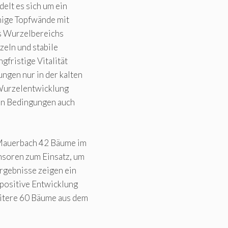
elt es sich um ein
ige Topfwände mit
s Wurzelbereichs
zeln und stabile
gfristige Vitalität
ngen nur in der kalten
 Wurzelentwicklung
en Bedingungen auch
Mauerbach 42 Bäume im
nsoren zum Einsatz, um
rgebnisse zeigen ein
positive Entwicklung
eitere 60 Bäume aus dem