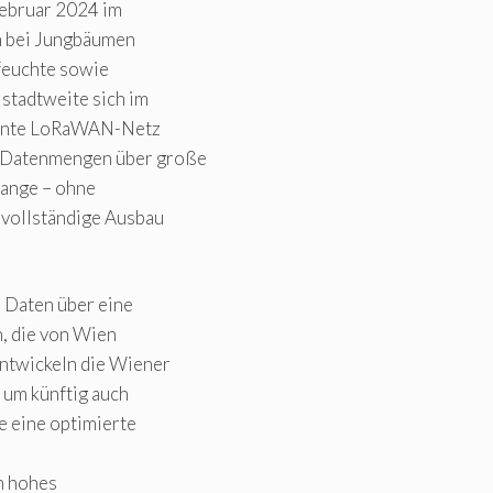
Februar 2024 im
n bei Jungbäumen
feuchte sowie
stadtweite sich im
annte LoRaWAN-Netz
r Datenmengen über große
lange – ohne
 vollständige Ausbau
 Daten über eine
n, die von Wien
entwickeln die Wiener
 um künftig auch
 eine optimierte
n hohes