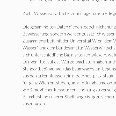
Zwtl.: Wissenschaftliche Grundlage für ein Pfle
Die gesammelten Daten dienen jedoch nicht nur z
Bewässerung, sondern werden zusätzlich wissensc
Zusammenarbeit mit der Universität Wien, dem Ve
Wasser“ und dem Bundesamt für Wasserwirtschaft
sich unterschiedliche Baumarten entwickeln, wel
Düngemittel auf das Wurzelwachstum haben und
Standortbedingungen das Baumwachstum begünstig
aus den Erkenntnissen ein modernes, praxistaugl
für ganz Wien entstehen, um alle Jungbäume opti
größtmöglicher Ressourcenschonung zu versorge
Baumbestand unserer Stadt langfristig zu sichern
auszubauen.