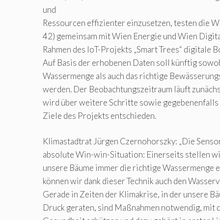
und
Ressourcen effizienter einzusetzen, testen die 
42) gemeinsam mit Wien Energie und Wien Digita
Rahmen des IoT-Projekts „Smart Trees“ digitale 
Auf Basis der erhobenen Daten soll künftig sowoh
Wassermenge als auch das richtige Bewässerungs
werden. Der Beobachtungszeitraum läuft zunächs
wird über weitere Schritte sowie gegebenenfalls 
Ziele des Projekts entschieden.
Klimastadtrat Jürgen Czernohorszky: „Die Sensor
absolute Win-win-Situation: Einerseits stellen wi
unsere Bäume immer die richtige Wassermenge er
können wir dank dieser Technik auch den Wasserv
Gerade in Zeiten der Klimakrise, in der unsere 
Druck geraten, sind Maßnahmen notwendig, mit d