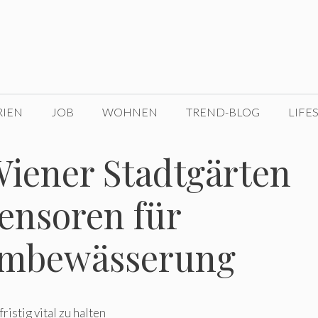
RIEN
JOB
WOHNEN
TREND-BLOG
LIFE
Wiener Stadtgärten
Sensoren für
aumbewässerung
istig vital zu halten