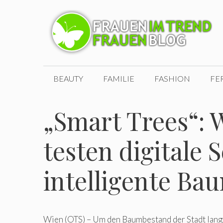
Zum
Inhalt
springen
BEAUTY
FAMILIE
FASHION
FE
„Smart Trees“: 
testen digitale 
intelligente B
Wien (OTS) – Um den Baumbestand der Stadt langfr