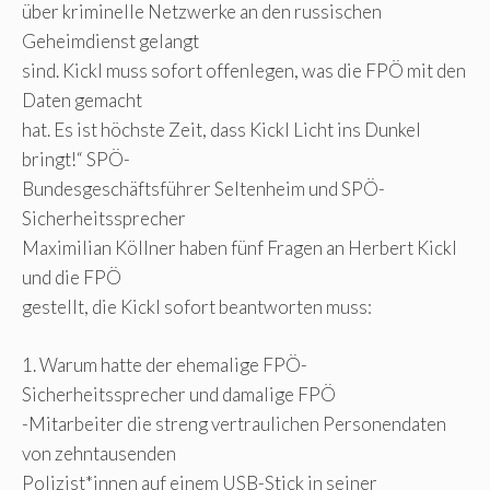
über kriminelle Netzwerke an den russischen
Geheimdienst gelangt
sind. Kickl muss sofort offenlegen, was die FPÖ mit den
Daten gemacht
hat. Es ist höchste Zeit, dass Kickl Licht ins Dunkel
bringt!“ SPÖ-
Bundesgeschäftsführer Seltenheim und SPÖ-
Sicherheitssprecher
Maximilian Köllner haben fünf Fragen an Herbert Kickl
und die FPÖ
gestellt, die Kickl sofort beantworten muss:
1. Warum hatte der ehemalige FPÖ-
Sicherheitssprecher und damalige FPÖ
-Mitarbeiter die streng vertraulichen Personendaten
von zehntausenden
Polizist*innen auf einem USB-Stick in seiner