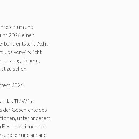
enreichtum und
bruar 2026 einen
erbund entsteht. Acht
t-ups verwirklicht
ersorgung sichern,
st zu sehen.
ntest 2026
eigt das TMW im
us der Geschichte des
ationen, unter anderem
 Besucher:innen die
achzuhören und anhand