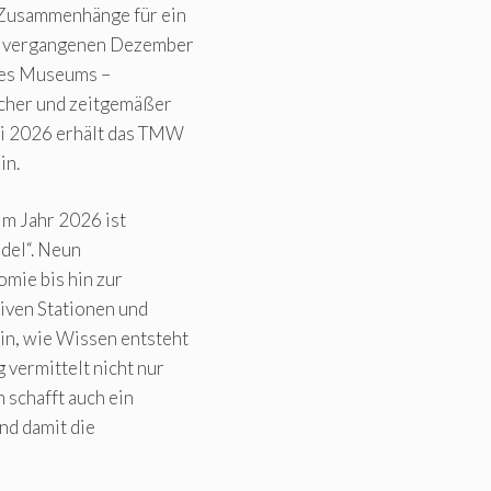
 Zusammenhänge für ein
im vergangenen Dezember
des Museums –
icher und zeitgemäßer
ai 2026 erhält das TMW
in.
m Jahr 2026 ist
del“. Neun
mie bis hin zur
iven Stationen und
n, wie Wissen entsteht
vermittelt nicht nur
 schafft auch ein
nd damit die