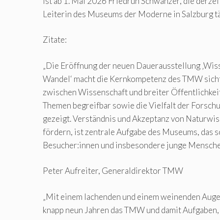
ist ab 1. Mai 2026 Friedrun Schwanzer, die derze
Leiterin des Museums der Moderne in Salzburg tät
Zitate:
„Die Eröffnung der neuen Dauerausstellung ‚Wis
Wandel‘ macht die Kernkompetenz des TMW sichtb
zwischen Wissenschaft und breiter Öffentlichke
Themen begreifbar sowie die Vielfalt der Forsch
gezeigt. Verständnis und Akzeptanz von Naturwi
fördern, ist zentrale Aufgabe des Museums, das s
Besucher:innen und insbesondere junge Menschen
Peter Aufreiter, Generaldirektor TMW
„Mit einem lachenden und einem weinenden Auge 
knapp neun Jahren das TMW und damit Aufgaben,