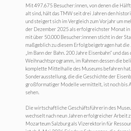
Mit 497.675 Besucher:innen, von denen die Hälft
alt sind, hält das TMW seit drei Jahren den hist
und steigert sich im Vergleich zum Vorjahr um me
der Dezember 2025 als erfolgreichster Monat i
mit über 50.000 Besucher:innnen sticht in der Sta
maßgeblich zu diesem Erfolg beigetragen hat die
„Im Bann der Bahn. 200 Jahre Eisenbahn“ und das
Weihnachtsprogramm, im Rahmen dessen die beli
komplette Mittelhalle des Museums befahren hat
Sonderausstellung, die die Geschichte der Eisen
großformatiger Modelle vermittelt, ist noch bi
sehen.
Die wirtschaftliche Geschäftsführerin des Museu
wechselt nach neun Jahren erfolgreicher Arbeit z
Mozarteum Salzburg als Vizerektorin für Ressour