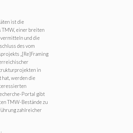
ten ist die
 TMW, einer breiten
 vermitteln und die
bschluss des vom
rojekts „[Re]Framing
terreichischer
trukturprojekten in
t hat, werden die
teressierten
echerche-Portal gibt
chten TMW-Bestände zu
führung zahlreicher