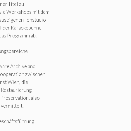
ner Titel zu
wie Workshops mit dem
hauseigenen Tonstudio
uf der Karaokebühne
das Programm ab.
lungsbereiche
ware Archive and
 Kooperation zwischen
nst Wien, die
d Restaurierung
 Preservation, also
 vermittelt.
Geschäftsführung