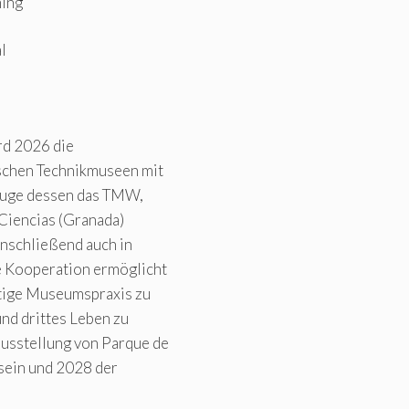
ming
l
rd 2026 die
schen Technikmuseen mit
 Zuge dessen das TMW,
Ciencias (Granada)
anschließend auch in
e Kooperation ermöglicht
ltige Museumspraxis zu
nd drittes Leben zu
usstellung von Parque de
 sein und 2028 der