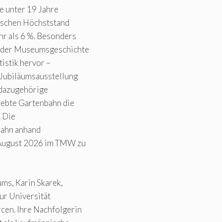
e unter 19 Jahre
orischen Höchststand
hr als 6 %. Besonders
n der Museumsgeschichte
tistik hervor –
 Jubiläumsausstellung
 dazugehörige
ebte Gartenbahn die
. Die
bahn anhand
s August 2026 im TMW zu
ms, Karin Skarek,
ur Universität
cen. Ihre Nachfolgerin