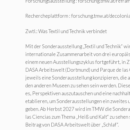
Forschungsausstellung : forschung.tmw.at/refra
Rechercheplattform : forschung.tmw.at/decolonia
Zwtl.: Was Textil und Technik verbindet
Mit der Sonderausstellung „Textil und Technik“ wi
internationale Zusammenarbeit von drei europäi
einem neuen Ausstellungszyklus fortgeführt, in
DASA Arbeitswelt (Dortmund) und Parque de las 
jeweils eine Sonderausstellung konzipieren, die 
den anderen Museen zu sehen sein werden. Dies
es, Perspektiven auszutauschen und eine nachha
etablieren, um Sonderausstellungen ein zweites u
geben. Ab Herbst 2027 wird im TMW die Sondera
las Ciencias zum Thema „Heiß und Kalt“ zu sehen
Beitrag von DASA Arbeitswelt über „Schlaf“.