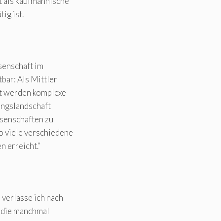
it als kaufmännische
ig ist.
senschaft im
ar: Als Mittler
it werden komplexe
ungslandschaft
ssenschaften zu
o viele verschiedene
 erreicht.“
verlasse ich nach
 die manchmal