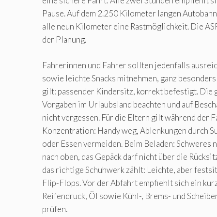
eine sichere Fahrt: Alle zwei Stunden empfiehlt s
Pause. Auf dem 2.250 Kilometer langen Autobahnn
alle neun Kilometer eine Rastmöglichkeit. Die AS
der Planung.
Fahrerinnen und Fahrer sollten jedenfalls ausre
sowie leichte Snacks mitnehmen, ganz besonders 
gilt: passender Kindersitz, korrekt befestigt. Die
Vorgaben im Urlaubsland beachten und auf Besch
nicht vergessen. Für die Eltern gilt während der F
Konzentration: Handy weg, Ablenkungen durch 
oder Essen vermeiden. Beim Beladen: Schweres n
nach oben, das Gepäck darf nicht über die Rücksi
das richtige Schuhwerk zählt: Leichte, aber fests
Flip-Flops. Vor der Abfahrt empfiehlt sich ein ku
Reifendruck, Öl sowie Kühl-, Brems- und Scheibe
prüfen.