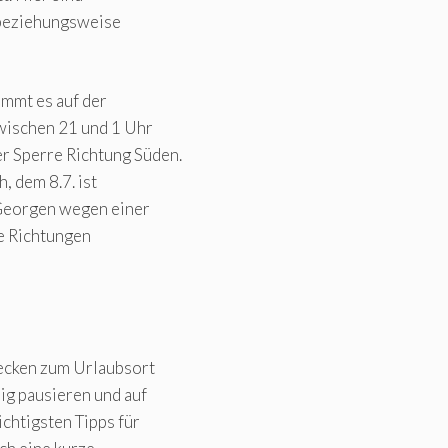
- beziehungsweise
ommt es auf der
wischen 21 und 1 Uhr
r Sperre Richtung Süden.
, dem 8.7. ist
 Georgen wegen einer
de Richtungen
ecken zum Urlaubsort
ig pausieren und auf
chtigsten Tipps für