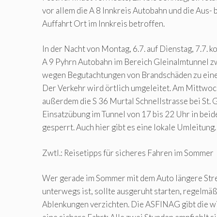
vor allem die A 8 Innkreis Autobahn und die Aus
Auffahrt Ort im Innkreis betroffen.
In der Nacht von Montag, 6.7. auf Dienstag, 7.7. k
A 9 Pyhrn Autobahn im Bereich Gleinalmtunnel z
wegen Begutachtungen von Brandschäden zu eine
Der Verkehr wird örtlich umgeleitet. Am Mittwoch
außerdem die S 36 Murtal Schnellstrasse bei St.
Einsatzübung im Tunnel von 17 bis 22 Uhr in bei
gesperrt. Auch hier gibt es eine lokale Umleitung.
Zwtl.: Reisetipps für sicheres Fahren im Sommer
Wer gerade im Sommer mit dem Auto längere Str
unterwegs ist, sollte ausgeruht starten, regelmäß
Ablenkungen verzichten. Die ASFINAG gibt die wi