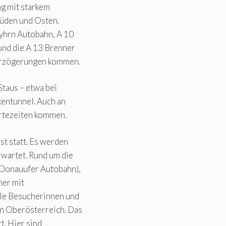
ag mit starkem
Süden und Osten.
Pyhrn Autobahn, A 10
und die A 13 Brenner
erzögerungen kommen.
Staus – etwa bei
kentunnel. Auch an
rtezeiten kommen.
t statt. Es werden
wartet. Rund um die
 Donauufer Autobahn),
her mit
ele Besucherinnen und
in Oberösterreich. Das
tt. Hier sind