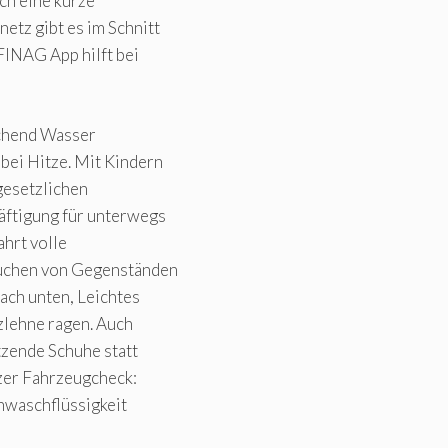
ich eine kurze
etz gibt es im Schnitt
FINAG App hilft bei
ichend Wasser
bei Hitze. Mit Kindern
 gesetzlichen
äftigung für unterwegs
ahrt volle
Suchen von Gegenständen
ach unten, Leichtes
tzlehne ragen. Auch
itzende Schuhe statt
rzer Fahrzeugcheck:
nwaschflüssigkeit