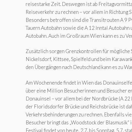
reisestarke Zeit. Deswegen ist ab Freitagvormitt
Reiseverkehr zu rechnen – vor allem in Richtung 
Besonders betroffen sind die Transitrouten A 9 
Tauern Autobahn sowie die A 12 Inntal Autobahn 
Autobahn. Auch im Großraum Wien kann es zu V
Zusätzlich sorgen Grenzkontrollen für mögliche 
Nickelsdorf, Kittsee, Spielfeld und beim Karawan
den Übergängen nach Deutschland kann es zu Wa
Am Wochenende findet in Wien das Donauinselfes
über eine Million Besucherinnen und Besucher er
Donauinsel – vor allem bei der Nordbrücke (A 22
der Floridsdorfer Brücke und Reichsbrücke ist da
Verkehrsbehinderungen zu rechnen. Ebenfalls vi
Besucher bringt das „Woodstock der Blasmusik“ 
Festival findet von heute, 2.7. bis Sonntag, 5.7. sta