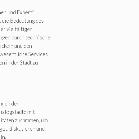
nen und Expert*
t die Bedeutung des
r vielfältigen
ngen durch technische
ickeln und den
wesentliche Services
n in der Stadt zu
nnen der
ialogstädte mit
sitäten zusammen, um
 zu diskutieren und
ln.