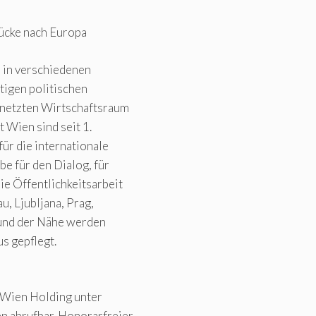
rücke nach Europa
n in verschiedenen
tigen politischen
netzten Wirtschaftsraum
t Wien sind seit 1.
ür die internationale
e für den Dialog, für
e Öffentlichkeitsarbeit
u, Ljubljana, Prag,
rund der Nähe werden
s gepflegt.
 Wien Holding unter
 abrufbar. Honorarfreier