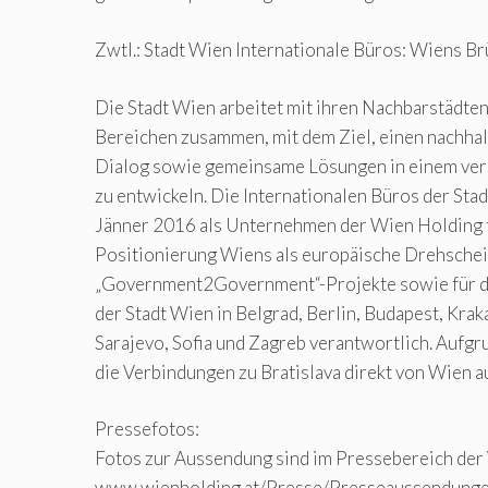
Zwtl.: Stadt Wien Internationale Büros: Wiens B
Die Stadt Wien arbeitet mit ihren Nachbarstädte
Bereichen zusammen, mit dem Ziel, einen nachhal
Dialog sowie gemeinsame Lösungen in einem ver
zu entwickeln. Die Internationalen Büros der Stad
Jänner 2016 als Unternehmen der Wien Holding f
Positionierung Wiens als europäische Drehscheib
„Government2Government“-Projekte sowie für di
der Stadt Wien in Belgrad, Berlin, Budapest, Kraka
Sarajevo, Sofia und Zagreb verantwortlich. Aufg
die Verbindungen zu Bratislava direkt von Wien au
Pressefotos:
Fotos zur Aussendung sind im Pressebereich der
www.wienholding.at/Presse/Presseaussendungen