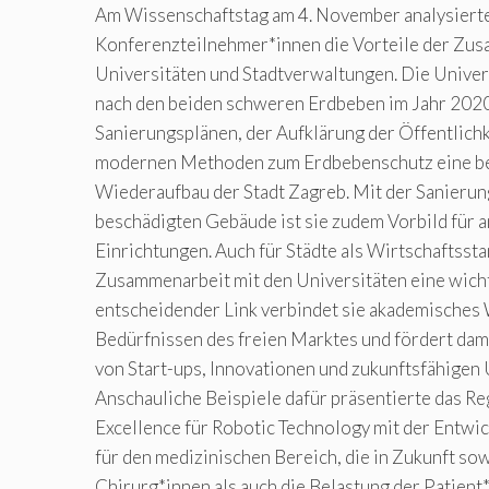
Am Wissenschaftstag am 4. November analysierte
Konferenzteilnehmer*innen die Vorteile der Zu
Universitäten und Stadtverwaltungen. Die Univers
nach den beiden schweren Erdbeben im Jahr 2020
Sanierungsplänen, der Aufklärung der Öffentlichk
modernen Methoden zum Erdbebenschutz eine be
Wiederaufbau der Stadt Zagreb. Mit der Sanierun
beschädigten Gebäude ist sie zudem Vorbild für a
Einrichtungen. Auch für Städte als Wirtschaftssta
Zusammenarbeit mit den Universitäten eine wicht
entscheidender Link verbindet sie akademisches
Bedürfnissen des freien Marktes und fördert dam
von Start-ups, Innovationen und zukunftsfähige
Anschauliche Beispiele dafür präsentierte das Re
Excellence für Robotic Technology mit der Entwi
für den medizinischen Bereich, die in Zukunft so
Chirurg*innen als auch die Belastung der Patient