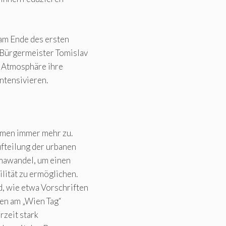
am Ende des ersten
Bürgermeister Tomislav
 Atmosphäre ihre
ntensivieren.
hmen immer mehr zu.
ufteilung der urbanen
mawandel, um einen
lität zu ermöglichen.
, wie etwa Vorschriften
en am „Wien Tag“
rzeit stark