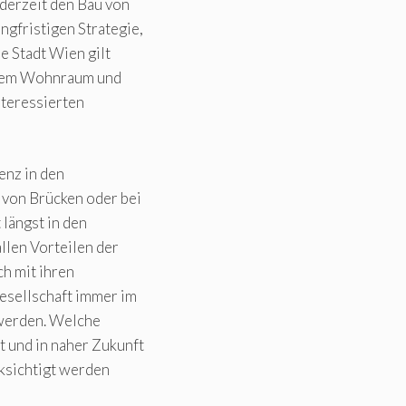
 derzeit den Bau von
gfristigen Strategie,
 Stadt Wien gilt
barem Wohnraum und
nteressierten
enz in den
 von Brücken oder bei
 längst in den
llen Vorteilen der
h mit ihren
esellschaft immer im
 werden. Welche
 und in naher Zukunft
cksichtigt werden