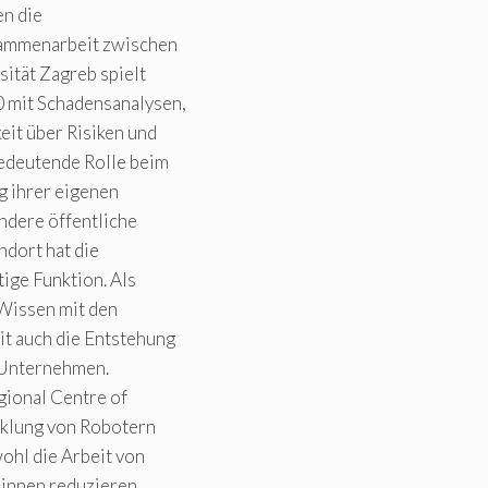
n die
sammenarbeit zwischen
ität Zagreb spielt
 mit Schadensanalysen,
eit über Risiken und
deutende Rolle beim
g ihrer eigenen
ndere öffentliche
ndort hat die
ige Funktion. Als
 Wissen mit den
it auch die Entstehung
n Unternehmen.
gional Centre of
cklung von Robotern
wohl die Arbeit von
*innen reduzieren