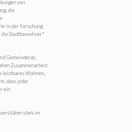
irkungen von
ng, die
im
er in der Forschung
r die Stadtbewohner*
und Gemeinderat,
snahen Zusammenarbeit:
e leistbares Wohnen,
nn, dass jeder
r ein
versitäten stark im