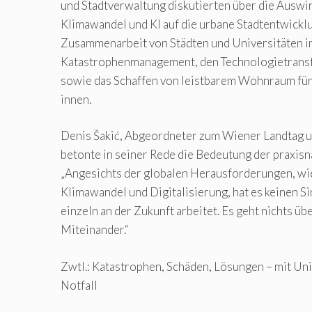
und Stadtverwaltung diskutierten über die Ausw
Klimawandel und KI auf die urbane Stadtentwicklu
Zusammenarbeit von Städten und Universitäten 
Katastrophenmanagement, den Technologietransf
sowie das Schaffen von leistbarem Wohnraum fü
innen.
Denis Šakić, Abgeordneter zum Wiener Landtag 
betonte in seiner Rede die Bedeutung der praxi
„Angesichts der globalen Herausforderungen, wi
Klimawandel und Digitalisierung, hat es keinen Si
einzeln an der Zukunft arbeitet. Es geht nichts übe
Miteinander.“
Zwtl.: Katastrophen, Schäden, Lösungen – mit Uni
Notfall