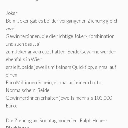
Joker
Beim Joker gab es bei der vergangenen Ziehung gleich
zwei
Gewinner:innen, die die richtige Joker-Kombination
und auch das „Ja“
zum Joker angekreuzt hatten. Beide Gewinne wurden
ebenfalls in Wien
erzielt, beide jeweils mit einem Quicktipp, einmal auf
einem
EuroMillionen Schein, einmal auf einem Lotto
Normalschein. Beide
Gewinner:innen erhalten jeweils mehr als 103.000
Euro.
Die Ziehung am Sonntag moderiert Ralph Huber-