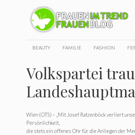
Zum
Inhalt
springen
BEAUTY
FAMILIE
FASHION
FE
Volkspartei tra
Landeshauptman
Wien (OTS) – „Mit Josef Ratzenböck verliert uns
Persönlichkeit,
die stets ein offenes Ohr für die Anliegen der Me