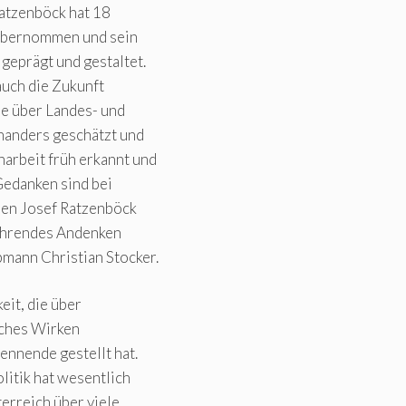
Ratzenböck hat 18
übernommen und sein
eprägt und gestaltet.
auch die Zukunft
e über Landes- und
inanders geschätzt und
arbeit früh erkannt und
Gedanken sind bei
den Josef Ratzenböck
 ehrendes Andenken
mann Christian Stocker.
it, die über
sches Wirken
ennende gestellt hat.
litik hat wesentlich
erreich über viele