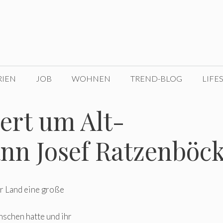
RIEN
JOB
WOHNEN
TREND-BLOG
LIFE
uert um Alt-
n Josef Ratzenböc
er Land eine große
nschen hatte und ihr