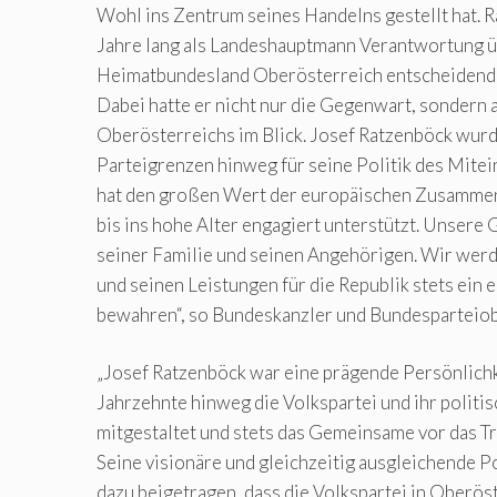
Wohl ins Zentrum seines Handelns gestellt hat. 
Jahre lang als Landeshauptmann Verantwortung 
Heimatbundesland Oberösterreich entscheidend g
Dabei hatte er nicht nur die Gegenwart, sondern 
Oberösterreichs im Blick. Josef Ratzenböck wurd
Parteigrenzen hinweg für seine Politik des Mite
hat den großen Wert der europäischen Zusammen
bis ins hohe Alter engagiert unterstützt. Unsere 
seiner Familie und seinen Angehörigen. Wir wer
und seinen Leistungen für die Republik stets ein
bewahren“, so Bundeskanzler und Bundesparteiob
„Josef Ratzenböck war eine prägende Persönlichke
Jahrzehnte hinweg die Volkspartei und ihr politi
mitgestaltet und stets das Gemeinsame vor das Tr
Seine visionäre und gleichzeitig ausgleichende Po
dazu beigetragen, dass die Volkspartei in Oberöst