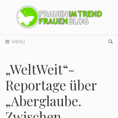
Zum
Inhalt
springen
MENÜ
„WeltWeit“-
Reportage über
„Aberglaube.
Zwischen