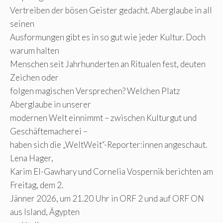
Vertreiben der bösen Geister gedacht. Aberglaube in all
seinen
Ausformungen gibt es in so gut wie jeder Kultur. Doch
warum halten
Menschen seit Jahrhunderten an Ritualen fest, deuten
Zeichen oder
folgen magischen Versprechen? Welchen Platz
Aberglaube in unserer
modernen Welt einnimmt – zwischen Kulturgut und
Geschäftemacherei –
haben sich die „WeltWeit“-Reporter:innen angeschaut.
Lena Hager,
Karim El-Gawhary und Cornelia Vospernik berichten am
Freitag, dem 2.
Jänner 2026, um 21.20 Uhr in ORF 2 und auf ORF ON
aus Island, Ägypten