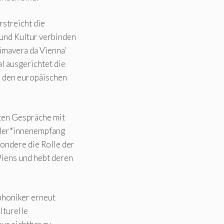
streicht die
 und Kultur verbinden
imavera da Vienna‘
al ausgerichtet die
en den europäischen
ten Gespräche mit
tler*innenempfang
ondere die Rolle der
Wiens und hebt deren
phoniker erneut
lturelle