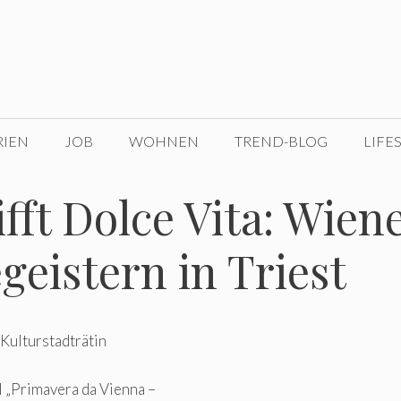
RIEN
JOB
WOHNEN
TREND-BLOG
LIFE
fft Dolce Vita: Wien
eistern in Triest
Kulturstadträtin
 „Primavera da Vienna –