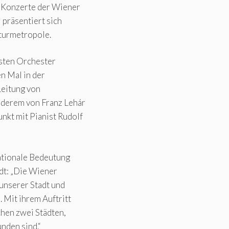
r Konzerte der Wiener
 präsentiert sich
lturmetropole.
sten Orchester
n Mal in der
Leitung von
nderem von Franz Lehár
kt mit Pianist Rudolf
ationale Bedeutung
dt: „Die Wiener
unserer Stadt und
 Mit ihrem Auftritt
chen zwei Städten,
unden sind.“