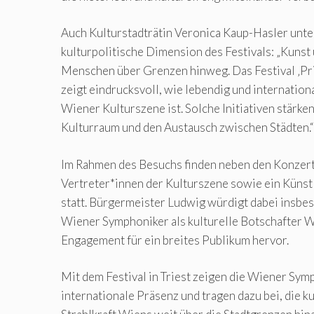
Auch Kulturstadträtin Veronica Kaup-Hasler unter
kulturpolitische Dimension des Festivals: „Kunst
Menschen über Grenzen hinweg. Das Festival ‚Pr
zeigt eindrucksvoll, wie lebendig und internation
Wiener Kulturszene ist. Solche Initiativen stärk
Kulturraum und den Austausch zwischen Städten.“
Im Rahmen des Besuchs finden neben den Konzer
Vertreter*innen der Kulturszene sowie ein Küns
statt. Bürgermeister Ludwig würdigt dabei insbes
Wiener Symphoniker als kulturelle Botschafter 
Engagement für ein breites Publikum hervor.
Mit dem Festival in Triest zeigen die Wiener Sym
internationale Präsenz und tragen dazu bei, die ku