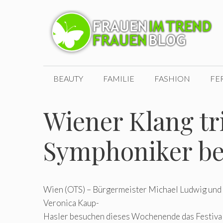
Zum
Inhalt
springen
BEAUTY
FAMILIE
FASHION
FE
Wiener Klang tri
Symphoniker beg
Wien (OTS) – Bürgermeister Michael Ludwig und 
Veronica Kaup-
Hasler besuchen dieses Wochenende das Festival