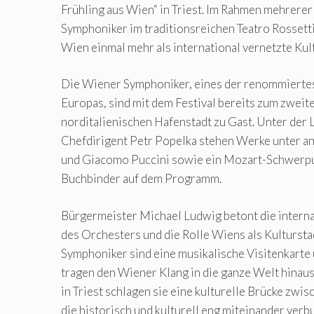
Frühling aus Wien“ in Triest. Im Rahmen mehrere
Symphoniker im traditionsreichen Teatro Rossetti
Wien einmal mehr als international vernetzte Ku
Die Wiener Symphoniker, eines der renommierte
Europas, sind mit dem Festival bereits zum zweite
norditalienischen Hafenstadt zu Gast. Unter der 
Chefdirigent Petr Popelka stehen Werke unter a
und Giacomo Puccini sowie ein Mozart-Schwerpun
Buchbinder auf dem Programm.
Bürgermeister Michael Ludwig betont die intern
des Orchesters und die Rolle Wiens als Kultursta
Symphoniker sind eine musikalische Visitenkarte 
tragen den Wiener Klang in die ganze Welt hinaus.
in Triest schlagen sie eine kulturelle Brücke zwis
die historisch und kulturell eng miteinander verb