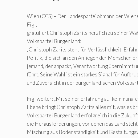
Wien (OTS) – Der Landesparteiobmann der Wiene
Figl,
gratuliert Christoph Zarits herzlich zu seiner Wah
Volkspartei Burgenland:
„Christoph Zarits steht für Verlässlichkeit, Erfah
Politik, die sich an den Anliegen der Menschen ori
jemand, der anpackt, Verantwortung übernimmt u
führt. Seine Wahl ist ein starkes Signal für Aufb
und Zuversicht in der burgenländischen Volkspart
Figl weiter: „Mit seiner Erfahrung auf kommunale
Ebene bringt Christoph Zarits alles mit, was es b
Volkspartei Burgenland erfolgreich in die Zukunft
die Herausforderungen, vor denen das Land steht, 
Mischung aus Bodenständigkeit und Gestaltungsw