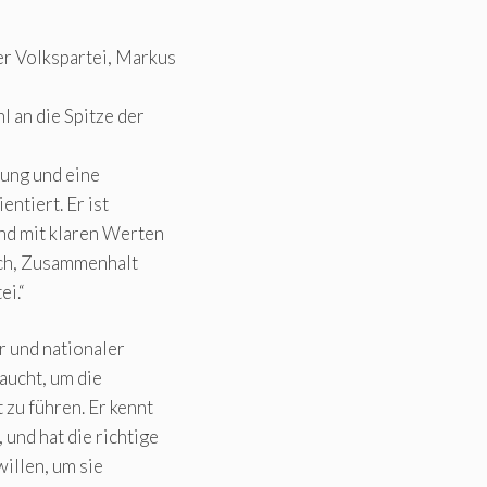
r Volkspartei, Markus
l an die Spitze der
rung und eine
entiert. Er ist
nd mit klaren Werten
ruch, Zusammenhalt
ei.“
r und nationaler
raucht, um die
 zu führen. Er kennt
und hat die richtige
illen, um sie