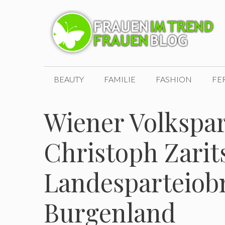
Zum
Inhalt
springen
BEAUTY
FAMILIE
FASHION
FE
Wiener Volkspart
Christoph Zarit
Landesparteiob
Burgenland