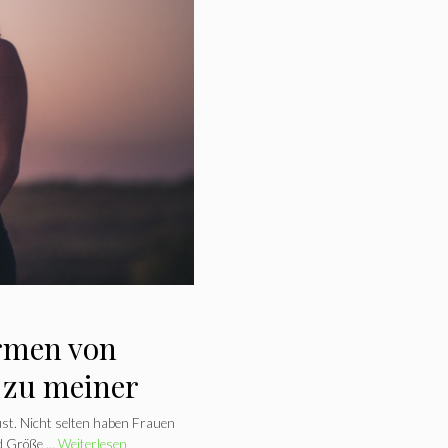
ormen von
 zu meiner
ust. Nicht selten haben Frauen
nd Größe …
Weiterlesen