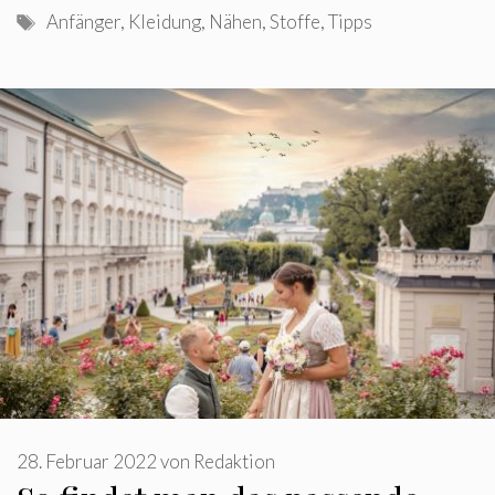
Schlagwörter
Anfänger
,
Kleidung
,
Nähen
,
Stoffe
,
Tipps
28. Februar 2022
von
Redaktion