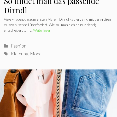
So findet man das passende
Dirndl
Viele Frauen, die zum ersten Mal ein Dirndl kaufen, sind mit der großen
Auswahl schnell überfordert. Wie soll man sich da nur richtig
entscheiden. Um …
Weiterlesen
Kategorien
Fashion
Schlagwörter
Kleidung
,
Mode