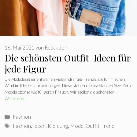
16. Mai 2021
von
Redaktion
Die schönsten Outfit-Ideen für
jede Figur
Die Modedesigner entwarfen viele großartige Trends, die für frischen
Wind im Kleiderschrank sorgen. Diese stehen ultraschlanken Size-Zero-
Models ebenso wie fülligeren Frauen. Wir stellen die schönsten …
Weiterlesen
Kategorien
Fashion
Schlagwörter
Fashion
,
Ideen
,
Kleidung
,
Mode
,
Outfit
,
Trend