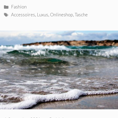
Kategorien
Fashion
Schlagwörter
Accessoires
,
Luxus
,
Onlineshop
,
Tasche