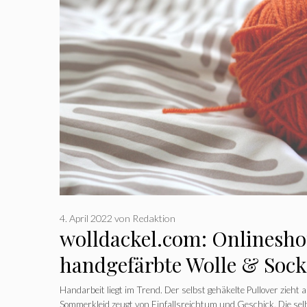
4. April 2022
von
Redaktion
wolldackel.com: Onlinesho
handgefärbte Wolle & Soc
Handarbeit liegt im Trend. Der selbst gehäkelte Pullover zieht a
Sommerkleid zeugt von Einfallsreichtum und Geschick. Die sel