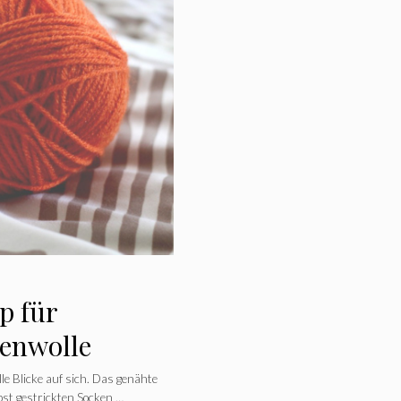
p für
kenwolle
lle Blicke auf sich. Das genähte
bst gestrickten Socken …