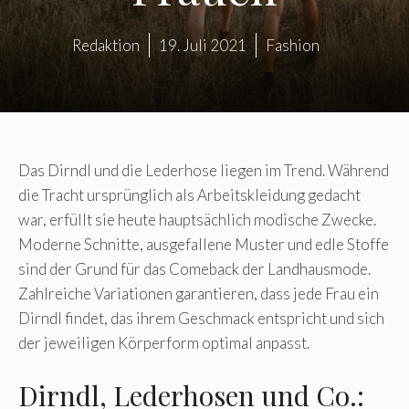
Redaktion
19. Juli 2021
Fashion
Das Dirndl und die Lederhose liegen im Trend. Während
die Tracht ursprünglich als Arbeitskleidung gedacht
war, erfüllt sie heute hauptsächlich modische Zwecke.
Moderne Schnitte, ausgefallene Muster und edle Stoffe
sind der Grund für das Comeback der Landhausmode.
Zahlreiche Variationen garantieren, dass jede Frau ein
Dirndl findet, das ihrem Geschmack entspricht und sich
der jeweiligen Körperform optimal anpasst.
Dirndl, Lederhosen und Co.: