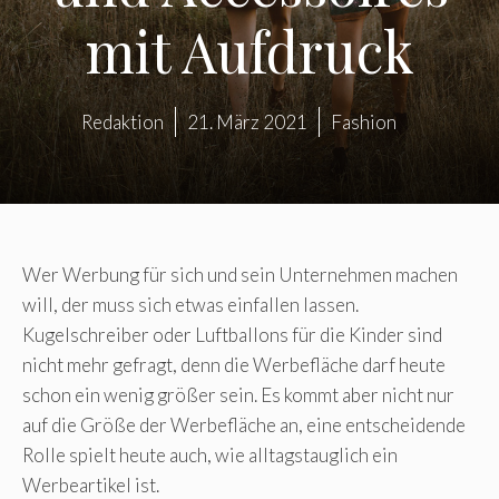
mit Aufdruck
Redaktion
21. März 2021
Fashion
Wer Werbung für sich und sein Unternehmen machen
will, der muss sich etwas einfallen lassen.
Kugelschreiber oder Luftballons für die Kinder sind
nicht mehr gefragt, denn die Werbefläche darf heute
schon ein wenig größer sein. Es kommt aber nicht nur
auf die Größe der Werbefläche an, eine entscheidende
Rolle spielt heute auch, wie alltagstauglich ein
Werbeartikel ist.