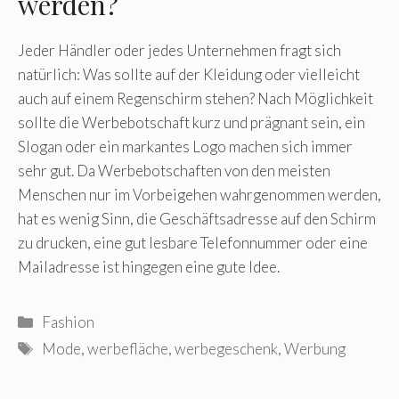
werden?
Jeder Händler oder jedes Unternehmen fragt sich
natürlich: Was sollte auf der Kleidung oder vielleicht
auch auf einem Regenschirm stehen? Nach Möglichkeit
sollte die Werbebotschaft kurz und prägnant sein, ein
Slogan oder ein markantes Logo machen sich immer
sehr gut. Da Werbebotschaften von den meisten
Menschen nur im Vorbeigehen wahrgenommen werden,
hat es wenig Sinn, die Geschäftsadresse auf den Schirm
zu drucken, eine gut lesbare Telefonnummer oder eine
Mailadresse ist hingegen eine gute Idee.
Kategorien
Fashion
Schlagwörter
Mode
,
werbefläche
,
werbegeschenk
,
Werbung