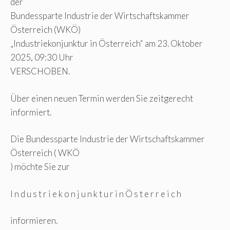
der
Bundessparte Industrie der Wirtschaftskammer
Österreich (WKÖ)
„Industriekonjunktur in Österreich“ am 23. Oktober
2025, 09:30 Uhr
VERSCHOBEN.
Über einen neuen Termin werden Sie zeitgerecht
informiert.
Die Bundessparte Industrie der Wirtschaftskammer
Österreich ( WKÖ
) möchte Sie zur
I n d u s t r i e k o n j u n k t u r i n Ö s t e r r e i c h
informieren.