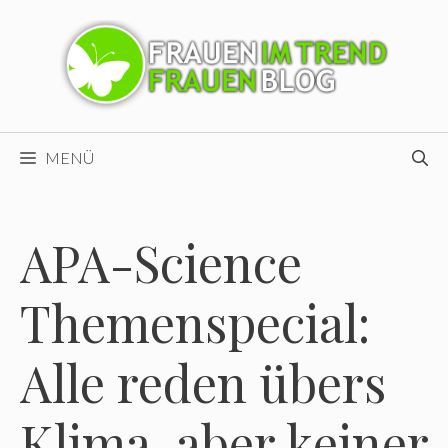
Zum
Inhalt
springen
MENÜ
APA-Science
Themenspecial:
Alle reden übers
Klima, aber keiner