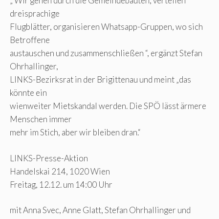
„ Wir gehen durch die Gemeindebauten, verteilen
dreisprachige
Flugblätter, organisieren Whatsapp-Gruppen, wo sich
Betroffene
austauschen und zusammenschließen “, ergänzt Stefan
Ohrhallinger,
LINKS-Bezirksrat in der Brigittenau und meint „das
könnte ein
wienweiter Mietskandal werden. Die SPÖ lässt ärmere
Menschen immer
mehr im Stich, aber wir bleiben dran.“
LINKS-Presse-Aktion
Handelskai 214, 1020 Wien
Freitag, 12.12. um 14:00 Uhr
mit Anna Svec, Anne Glatt, Stefan Ohrhallinger und