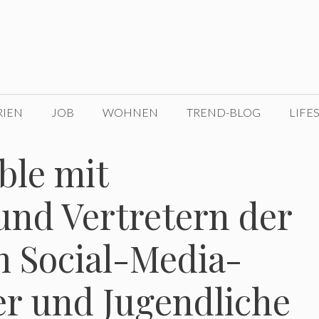
RIEN
JOB
WOHNEN
TREND-BLOG
LIFE
ble mit
und Vertretern der
m Social-Media-
er und Jugendliche