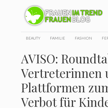
Zum
Inhalt
springen
BEAUTY
FAMILIE
FASHION
FE
AVISO: Roundta
Vertreterinnen 
Plattformen zu
Verbot für Kind